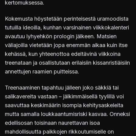
kertomuksessa.
Kokemusta höystetään perinteisestä uramoodista
tutuilla ideoilla, kunhan varsinainen viikkokalenteri
avautuu lyhyehkön prologin jälkeen. Matsien
väliajoilla vietetään jopa enemmän aikaa kuin itse
kehässä, kun yhteenottoa edeltävinä viikkoina
treenataan ja osallistutaan erilaisiin kissanristiäisiin
annettujen raamien puitteissa.
Treenaaminen tapahtuu jälleen joko säkkiä tai
salikavereita vastaan – jälkimmäisellä tyylillä voi
saavuttaa keskimäärin isompia kehitysaskeleita
mutta samalla loukkaantumisriski kasvaa. Onneksi
edellisosan toisinaan naurettavan isoa
mahdollisuutta paikkojen rikkoutumiselle on