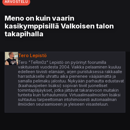
ARVOSTELU
Meno on kuin vaarin
kasikymppisillä Valkoisen talon
takapihalla
Tero Lepistö
Tero "TeRm0z" Lepistö on pyörinyt foorumilla
vakituisesti vuodesta 2004. Vaikka pelaaminen kuuluu
edelleen tiiviisti elämään, arjen puristuksessa rakkaalle
harrastukselle uhrattu aika pienenee vääjäämättä ja
samalla pelimaku jalostuu. Nykyään parhautta edustavat
(kaahauspelien lisäksi) sopivan tiiviit juonelliset
toimintapläjäykset, jotka jättävät takaraivoon muitakin
tunteita kuin turhautumista. Virtuaalimaailmoiden lisäksi
suhtautuu tarpeettoman intohimoisesti automaailman
ilmiöiden seuraamiseen ja yleiseen viisasteluun.