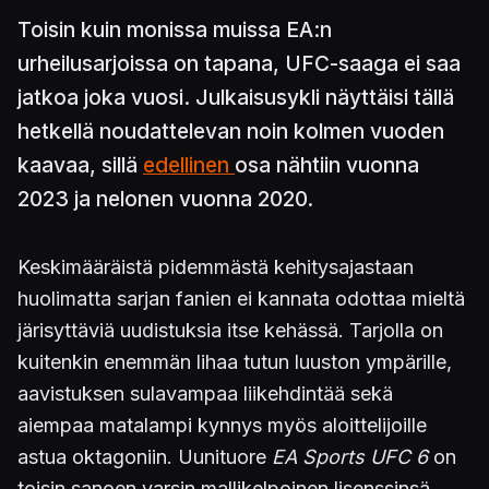
Toisin kuin monissa muissa EA:n
urheilusarjoissa on tapana, UFC-saaga ei saa
jatkoa joka vuosi. Julkaisusykli näyttäisi tällä
hetkellä noudattelevan noin kolmen vuoden
kaavaa, sillä
edellinen
osa nähtiin vuonna
2023 ja nelonen vuonna 2020.
Keskimääräistä pidemmästä kehitysajastaan
huolimatta sarjan fanien ei kannata odottaa mieltä
järisyttäviä uudistuksia itse kehässä. Tarjolla on
kuitenkin enemmän lihaa tutun luuston ympärille,
aavistuksen sulavampaa liikehdintää sekä
aiempaa matalampi kynnys myös aloittelijoille
astua oktagoniin. Uunituore
EA Sports UFC 6
on
toisin sanoen varsin mallikelpoinen lisenssinsä