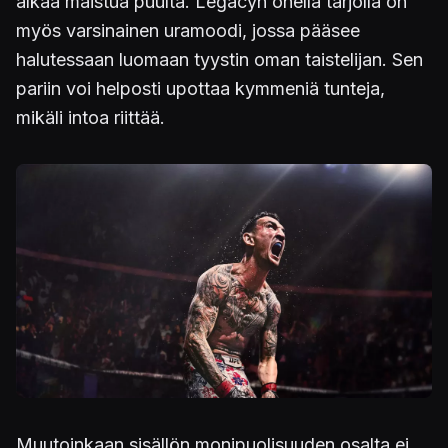
alkaa maistua puulta. Legacyn ohella tarjolla on
myös varsinainen uramoodi, jossa pääsee
halutessaan luomaan tyystin oman taistelijan. Sen
pariin voi helposti upottaa kymmeniä tunteja,
mikäli intoa riittää.
Kuva
Muutoinkaan sisällön monipuolisuuden osalta ei