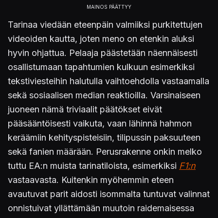
Tarinaa viedään eteenpäin valmiiksi purkitettujen
videoiden kautta, joten meno on etenkin aluksi
hyvin ohjattua. Pelaaja päästetään näennäisesti
osallistumaan tapahtumien kulkuun esimerkiksi
tekstiviesteihin halutulla vaihtoehdolla vastaamalla
sekä sosiaalisen median reaktioilla. Varsinaiseen
juoneen nämä triviaalit päätökset eivät
pääsääntöisesti vaikuta, vaan lähinnä hahmon
keräämiin kehityspisteisiin, tilipussin paksuuteen
sekä fanien määrään. Perusrakenne onkin melko
tuttu EA:n muista tarinatiloista, esimerkiksi
F1:n
vastaavasta. Kuitenkin myöhemmin eteen
avautuvat parit aidosti isommalta tuntuvat valinnat
onnistuivat yllättämään muutoin raidemaisessa