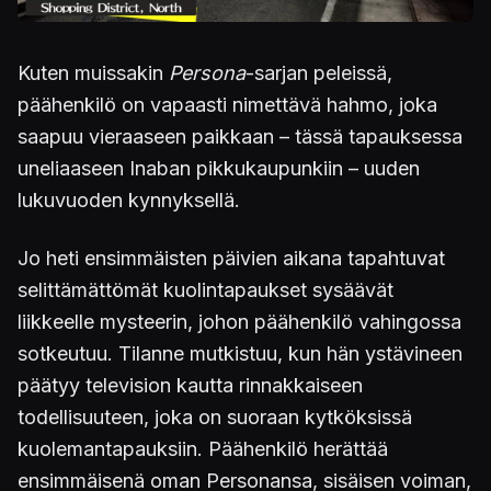
Kuten muissakin
Persona
-sarjan peleissä,
päähenkilö on vapaasti nimettävä hahmo, joka
saapuu vieraaseen paikkaan – tässä tapauksessa
uneliaaseen Inaban pikkukaupunkiin – uuden
lukuvuoden kynnyksellä.
Jo heti ensimmäisten päivien aikana tapahtuvat
selittämättömät kuolintapaukset sysäävät
liikkeelle mysteerin, johon päähenkilö vahingossa
sotkeutuu. Tilanne mutkistuu, kun hän ystävineen
päätyy television kautta rinnakkaiseen
todellisuuteen, joka on suoraan kytköksissä
kuolemantapauksiin. Päähenkilö herättää
ensimmäisenä oman Personansa, sisäisen voiman,