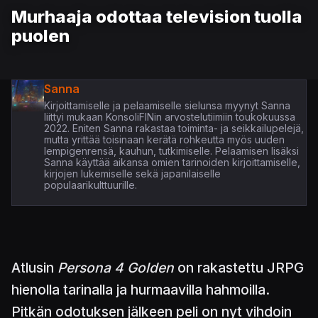
Murhaaja odottaa television tuolla
puolen
Sanna
Kirjoittamiselle ja pelaamiselle sielunsa myynyt Sanna
liittyi mukaan KonsoliFINin arvostelutiimiin toukokuussa
2022. Eniten Sanna rakastaa toiminta- ja seikkailupelejä,
mutta yrittää toisinaan kerätä rohkeutta myös uuden
lempigenrensä, kauhun, tutkimiselle. Pelaamisen lisäksi
Sanna käyttää aikansa omien tarinoiden kirjoittamiselle,
kirjojen lukemiselle sekä japanilaiselle
populaarikulttuurille.
Atlusin
Persona 4 Golden
on rakastettu JRPG
hienolla tarinalla ja hurmaavilla hahmoilla.
Pitkän odotuksen jälkeen peli on nyt vihdoin