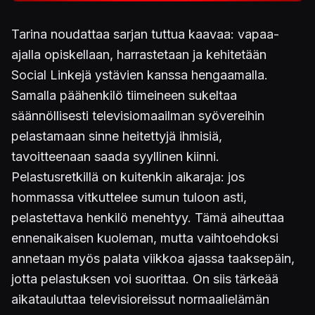
Tarina noudattaa sarjan tuttua kaavaa: vapaa-
ajalla opiskellaan, harrastetaan ja kehitetään
Social Linkejä ystävien kanssa hengaamalla.
Samalla päähenkilö tiimeineen sukeltaa
säännöllisesti televisiomaailman syövereihin
pelastamaan sinne heitettyjä ihmisiä,
tavoitteenaan saada syyllinen kiinni.
Pelastusretkillä on kuitenkin aikaraja: jos
hommassa vitkuttelee sumun tuloon asti,
pelastettava henkilö menehtyy. Tämä aiheuttaa
ennenaikaisen kuoleman, mutta vaihtoehdoksi
annetaan myös palata viikkoa ajassa taaksepäin,
jotta pelastuksen voi suorittaa. On siis tärkeää
aikatauluttaa televisioreissut normaalielämän