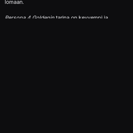
lomaan.
Persona 4 Goldenin
tarina on kevyempi ja
hauskempi kuin kolmas ja viides, joista itselläni on
kokemusta. Hahmot pöljäilevät ja vitsailevat
keskenään, mutta ovat kaikesta huolimatta
sitoutuneita riskeeraamaan henkensä muiden
pelastamiseksi. Hahmot ovat rakastettavia ja
persoonallisia, ja heihin kiintyy heti alkumetrien
aikana.
Iän tuomaa karheutta
Kuva