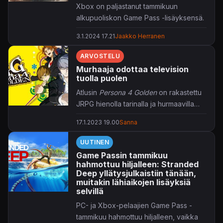
Xbox on paljastanut tammikuun
alkupuoliskon Game Pass -lisäyksensä.
3.1.2024 17.21
Jaakko Herranen
Vuosi 2024 käynnistyy varsin väkevällä
valikoimalla, jota johtavat suhteellisen
ARVOSTELU
tuore
Assassin's Creed
-nimike
Valhalla
Murhaaja odottaa television
sekä
Resident Evil 2
-uusioversiointi.
tuolla puolen
Lisäksi tarjolla on roppakaupalla
Atlusin
Persona 4 Golden
on rakastettu
muutakin pelattavaa, nämä listattuna
JRPG hienolla tarinalla ja hurmaavilla
alustoineen ja mahdollisine
hahmoilla. Pitkän odotuksen jälkeen
arvostelulinkkeineen uutisen lopussa.
17.1.2023 19.00
Sanna
peli on nyt vihdoin saatavilla myös
Mikäli ikisuosikki
Grand Theft Auto V
on
nykysukupolven konsoleille.
UUTINEN
puolestaan vielä kesken, on se syytä
Game Passin tammikuu
tahkota loppuun tammikuun 5. päivään
hahmottuu hiljalleen: Stranded
mennessä, jolloin se poistuu
Deep yllätysjulkaistiin tänään,
muitakin lähiaikojen lisäyksiä
valikoimista.
selvillä
PC- ja Xbox-pelaajien Game Pass -
tammikuu hahmottuu hiljalleen, vaikka