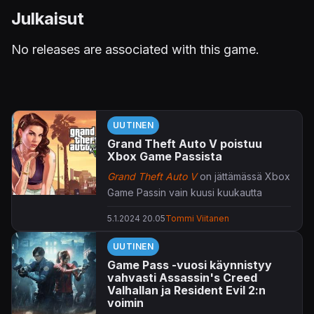
Julkaisut
No releases are associated with this game.
UUTINEN
Grand Theft Auto V poistuu
Xbox Game Passista
Grand Theft Auto V
on jättämässä Xbox
Game Passin vain kuusi kuukautta
kosolti hehkutetun paluunsa jälkeen.
5.1.2024 20.05
Tommi Viitanen
Game Passin kirjastossa tapahtuu
UUTINEN
muutoksia tammikuun alkupuoliskon
Game Pass -vuosi käynnistyy
aikana. 15.1 pelipalvelusta poistuvat:
vahvasti Assassin's Creed
Valhallan ja Resident Evil 2:n
voimin