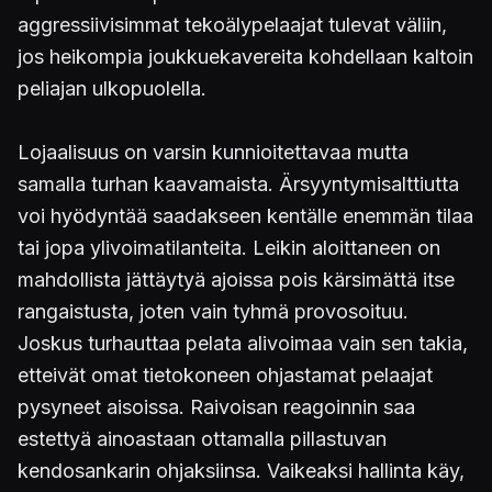
aggressiivisimmat tekoälypelaajat tulevat väliin,
jos heikompia joukkuekavereita kohdellaan kaltoin
peliajan ulkopuolella.
Lojaalisuus on varsin kunnioitettavaa mutta
samalla turhan kaavamaista. Ärsyyntymisalttiutta
voi hyödyntää saadakseen kentälle enemmän tilaa
tai jopa ylivoimatilanteita. Leikin aloittaneen on
mahdollista jättäytyä ajoissa pois kärsimättä itse
rangaistusta, joten vain tyhmä provosoituu.
Joskus turhauttaa pelata alivoimaa vain sen takia,
etteivät omat tietokoneen ohjastamat pelaajat
pysyneet aisoissa. Raivoisan reagoinnin saa
estettyä ainoastaan ottamalla pillastuvan
kendosankarin ohjaksiinsa. Vaikeaksi hallinta käy,