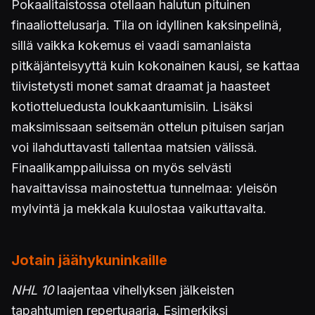
Pokaalitaistossa otellaan halutun pituinen
finaaliottelusarja. Tila on idyllinen kaksinpelinä,
sillä vaikka kokemus ei vaadi samanlaista
pitkäjänteisyyttä kuin kokonainen kausi, se kattaa
tiivistetysti monet samat draamat ja haasteet
kotiotteluedusta loukkaantumisiin. Lisäksi
maksimissaan seitsemän ottelun pituisen sarjan
voi ilahduttavasti tallentaa matsien välissä.
Finaalikamppailuissa on myös selvästi
havaittavissa mainostettua tunnelmaa: yleisön
mylvintä ja mekkala kuulostaa vaikuttavalta.
Jotain jäähykuninkaille
NHL 10
laajentaa vihellyksen jälkeisten
tapahtumien repertuaaria. Esimerkiksi