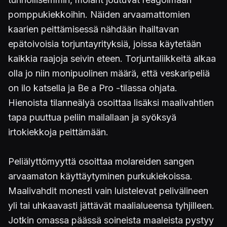
pomppukiekkoihin. Näiden arvaamattomien
kaarien peittämisessä nähdään ihailtavan
epätoivoisia torjuntayrityksiä, joissa käytetään
kaikkia raajoja seivin eteen. Torjuntaliikkeitä alkaa
olla jo niin monipuolinen määrä, että veskaripeliä
on ilo katsella ja Be a Pro -tilassa ohjata.
Hienoista tilanneälyä osoittaa lisäksi maalivahtien
tapa puuttua peliin mailallaan ja syöksyä
irtokiekkoja peittämään.
Peliälyttömyyttä osoittaa molareiden sangen
arvaamaton käyttäytyminen purkukiekoissa.
Maalivahdit monesti vain luistelevat pelivälineen
yli tai uhkaavasti jättävät maalialueensa tyhjilleen.
Jotkin omassa päässä soineista maaleista pystyy