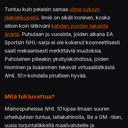
Tuntuu kuin pelaisin samaa
viime syksyn
jääkiekkopeliä
. Ilmiö on sikäli ironinen, koska
silloin koin lätkiväni
kahden vuoden takaista
änäriä
. Puhutaan jo vuosista, joiden aikana EA
Sportsin NHL-sarja ei ole kokenut kosmeettisesti
saati mekaanisesti merkittäviä muutoksia.
Paholainen piileekin yksityiskohdissa, joiden
hiominen ja lisääminen tekevät virtuaalilätkästä
NHL 10:n
kohdalla pirullisen hyvää.
Mitä tuli luvattua?
Mainospuheissa
NHL 10
lupaa ilmaan suuren
urheilujuhlan tuntua, laitakahinoita, Be a GM -tilan,
uusia torjuntaliikkeitä maalivahdeille ja