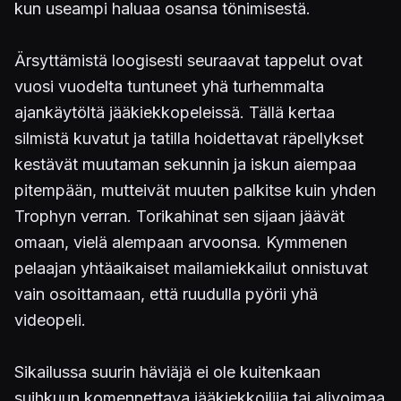
kun useampi haluaa osansa tönimisestä.
Ärsyttämistä loogisesti seuraavat tappelut ovat
vuosi vuodelta tuntuneet yhä turhemmalta
ajankäytöltä jääkiekkopeleissä. Tällä kertaa
silmistä kuvatut ja tatilla hoidettavat räpellykset
kestävät muutaman sekunnin ja iskun aiempaa
pitempään, mutteivät muuten palkitse kuin yhden
Trophyn verran. Torikahinat sen sijaan jäävät
omaan, vielä alempaan arvoonsa. Kymmenen
pelaajan yhtäaikaiset mailamiekkailut onnistuvat
vain osoittamaan, että ruudulla pyörii yhä
videopeli.
Sikailussa suurin häviäjä ei ole kuitenkaan
suihkuun komennettava jääkiekkoilija tai alivoimaa