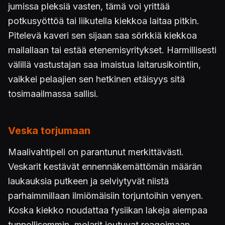
jumissa pleksiä vasten, tämä voi yrittää
potkusyöttöä tai liikutella kiekkoa laitaa pitkin.
Pitelevä kaveri sen sijaan saa sörkkiä kiekkoa
mailallaan tai estää etenemisyritykset. Harmillisesti
välillä vastustajan saa imaistua laitarusikointiin,
vaikkei pelaajien sen hetkinen etäisyys sitä
tosimaailmassa sallisi.
Veska torjumaan
Maalivahtipeli on parantunut merkittävästi.
Veskarit kestävät ennennäkemättömän määrän
laukauksia putkeen ja selviytyvät niistä
parhaimmillaan ilmiömäisiin torjuntoihin venyen.
Koska kiekko noudattaa fysiikan lakeja aiempaa
tunnollisemmin, molarit joutuvat reagoimaan