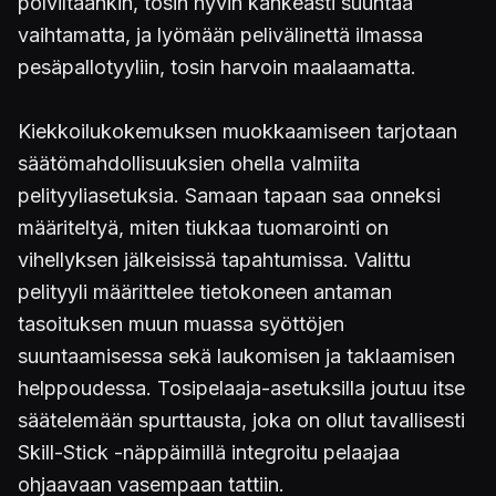
polviltaankin, tosin hyvin kankeasti suuntaa
vaihtamatta, ja lyömään pelivälinettä ilmassa
pesäpallotyyliin, tosin harvoin maalaamatta.
Kiekkoilukokemuksen muokkaamiseen tarjotaan
säätömahdollisuuksien ohella valmiita
pelityyliasetuksia. Samaan tapaan saa onneksi
määriteltyä, miten tiukkaa tuomarointi on
vihellyksen jälkeisissä tapahtumissa. Valittu
pelityyli määrittelee tietokoneen antaman
tasoituksen muun muassa syöttöjen
suuntaamisessa sekä laukomisen ja taklaamisen
helppoudessa. Tosipelaaja-asetuksilla joutuu itse
säätelemään spurttausta, joka on ollut tavallisesti
Skill-Stick -näppäimillä integroitu pelaajaa
ohjaavaan vasempaan tattiin.