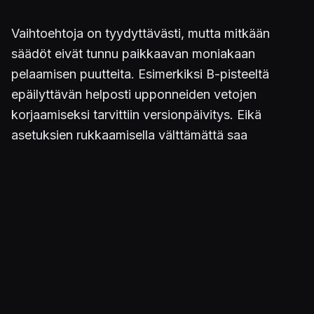
Vaihtoehtoja on tyydyttävästi, mutta mitkään
säädöt eivät tunnu paikkaavan moniakaan
pelaamisen puutteita. Esimerkiksi B-pisteeltä
epäilyttävän helposti upponneiden vetojen
korjaamiseksi tarvittiin versionpäivitys. Eikä
asetuksien rukkaamisella välttämättä saa
virtuaalilätkästä fiksumman näköistä, sillä tuttuun
tapaan tekoälypelaajat esimerkiksi sijoittuvat
surutta maalivahdin taakse kiekkoja ohjaamaan.
Konevastustajan vaikeustasoa nostaessa
kannattaa myös varautua turhautumiseen, sillä
pahimmillaan tekoäly kohtelee terminaattorimaisen
epäreilusti ihmisraukkaa ja tekee maalin juuri silloin
kun haluaa.