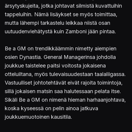
ärsytyskujeita, jotka johtavat silmistä kuvattuihin
tappeluihin. Nämä lisäykset se myös toimittaa,
mutta lähempi tarkastelu leikkaa niistä osan
uutuudenviehätystä kuin Zamboni jään pintaa.
Be a GM on trendikkäämmin nimetty aiempien
osien Dynastia. General Managerinsa johdolla
joukkue taistelee paitsi voitosta jokaisena
otteluiltana, myös tulevaisuudestaan taalaliigassa.
Vastuulliset johtotehtävät eivät rajoita toimintoja,
sillä jokaisen matsin saa halutessaan pelata itse.
Sikäli Be a GM on nimenä hieman harhaanjohtava,
koska kyseessä on pelin ainoa jatkuva
joukkuemuotoinen kausitila.