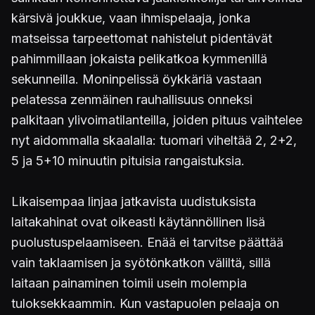
kärsivä joukkue, vaan ihmispelaaja, jonka
matseissa tarpeettomat nahistelut pidentävät
pahimmillaan jokaista pelikatkoa kymmenillä
sekunneilla. Moninpelissä öykkäriä vastaan
pelatessa zenmäinen rauhallisuus onneksi
palkitaan ylivoimatilanteilla, joiden pituus vaihtelee
nyt aidommalla skaalalla: tuomari viheltää 2, 2+2,
5 ja 5+10 minuutin pituisia rangaistuksia.
Likaisempaa linjaa jatkavista uudistuksista
laitakahinat ovat oikeasti käytännöllinen lisä
puolustuspelaamiseen. Enää ei tarvitse päättää
vain taklaamisen ja syötönkatkon väliltä, sillä
laitaan painaminen toimii usein molempia
tuloksekkaammin. Kun vastapuolen pelaaja on