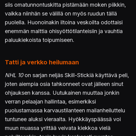
siis omatunnontuskitta pistämään moken piikkin,
vaikka niinhän se välillä on myös ruudun tällä
puolella. Huonoinakin iltoina veskoilta odottaisi
enemmän malttia ohisyöttötilanteisiin ja vauhtia
paluukiekoista toipumiseen.
Tatti ja verkko heilumaan
NHL 10
on sarjan neljäs Skill-Stickiä käyttävä peli,
joten aiempia osia tahkonneet ovat jälleen sinut
ohjauksen kanssa. Uutukainen muuttaa jonkin
verran pelaajan hallintaa, esimerkiksi
puolustamassa karvaustilanteen mailanheiluttelu
tuntunee aluksi vieraalta. Hyökkäyspäässä voi
muun muassa yrittää veivata kiekkoa vielä