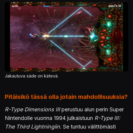
Kuva
Jakautuva säde on kätevä.
Pitäisikö tässä olla jotain mahdollisuuksia?
R-Type Dimensions III
perustuu alun perin Super
Nintendolle vuonna 1994 julkaistuun
R-Type III:
The Third Lightningiin
. Se tuntuu välittömästi