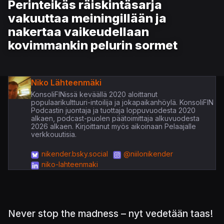
Perinteikäs räiskintäsarja
vakuuttaa meiningillään ja
nakertaa vaikeudellaan
kovimmankin pelurin sormet
Niko Lähteenmäki
KonsoliFINissä keväällä 2020 aloittanut
populaarikulttuuri-intoilija ja jokapaikanhöylä. KonsoliFIN
Podcastin juontaja ja tuottaja loppuvuodesta 2020
alkaen, podcast-puolen päätoimittaja alkuvuodesta
2026 alkaen. Kirjoittanut myös aikoinaan Pelaajalle
verkkouutisia.
nikender.bsky.social
@niilonikender
niko-lahteenmaki
Never stop the madness – nyt vedetään taas!