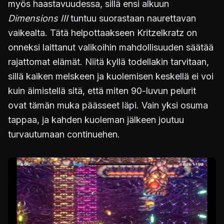
myös haastavuudessa, sillä ensi alkuun
Dimensions III
tuntuu suorastaan naurettavan
vaikealta. Tätä helpottaakseen Kritzelkratz on
onneksi laittanut valikoihin mahdollisuuden säätää
rajattomat elämät. Niitä kyllä todellakin tarvitaan,
sillä kaiken melskeen ja kuolemisen keskellä ei voi
kuin äimistellä sitä, että miten 90-luvun pelurit
ovat tämän muka päässeet läpi. Vain yksi osuma
tappaa, ja kahden kuoleman jälkeen joutuu
turvautumaan continuehen.
Kuva