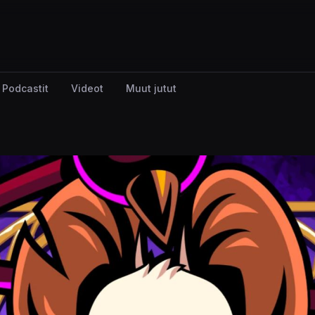
Podcastit
Videot
Muut jutut