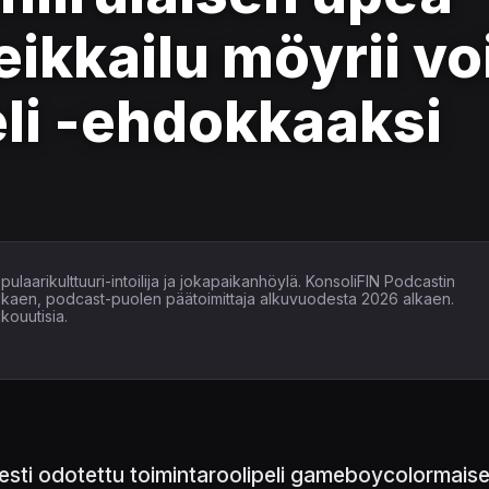
ikkailu möyrii vo
li -ehdokkaaksi
ulaarikulttuuri-intoilija ja jokapaikanhöylä. KonsoliFIN Podcastin
alkaen, podcast-puolen päätoimittaja alkuvuodesta 2026 alkaen.
kouutisia.
esti odotettu toimintaroolipeli gameboycolormaisel