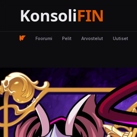
Foorumi
Pelit
Arvostelut
Uutiset