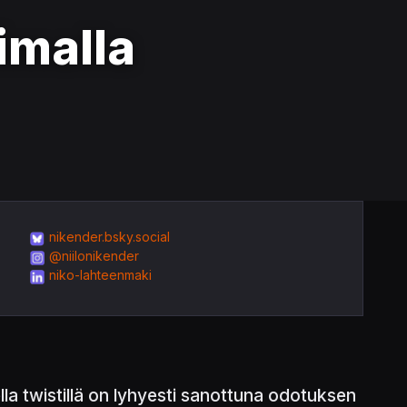
imalla
nikender.bsky.social
@niilonikender
niko-lahteenmaki
la twistillä on lyhyesti sanottuna odotuksen