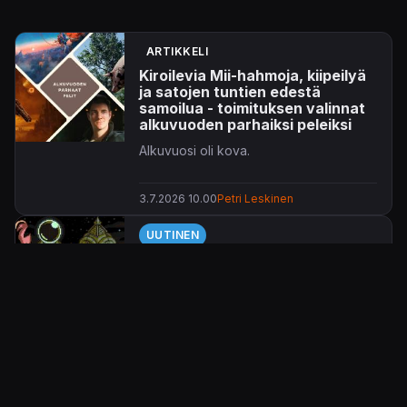
ARTIKKELI
Kiroilevia Mii-hahmoja, kiipeilyä
ja satojen tuntien edestä
samoilua - toimituksen valinnat
alkuvuoden parhaiksi peleiksi
Alkuvuosi oli kova.
3.7.2026 10.00
Petri Leskinen
UUTINEN
Shovel Knight -studion uusi peli
nousi vuoden arvostetuimmaksi
– Mina the Hollower kerää
ylistystä
Mina the Hollower
nousi vuoden
parhaiten arvioiduksi peliksi ennen
julkaisuaan.
29.5.2026 11.47
Tarja Porkka-Kontturi