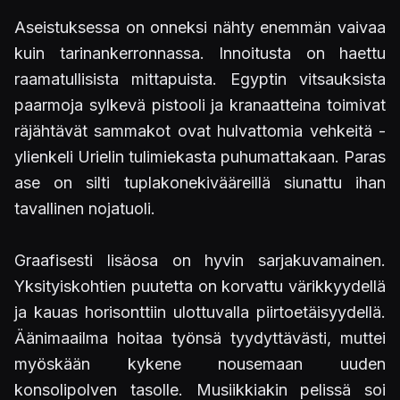
Aseistuksessa on onneksi nähty enemmän vaivaa
kuin tarinankerronnassa. Innoitusta on haettu
raamatullisista mittapuista. Egyptin vitsauksista
paarmoja sylkevä pistooli ja kranaatteina toimivat
räjähtävät sammakot ovat hulvattomia vehkeitä -
ylienkeli Urielin tulimiekasta puhumattakaan. Paras
ase on silti tuplakonekivääreillä siunattu ihan
tavallinen nojatuoli.
Graafisesti lisäosa on hyvin sarjakuvamainen.
Yksityiskohtien puutetta on korvattu värikkyydellä
ja kauas horisonttiin ulottuvalla piirtoetäisyydellä.
Äänimaailma hoitaa työnsä tyydyttävästi, muttei
myöskään kykene nousemaan uuden
konsolipolven tasolle. Musiikkiakin pelissä soi