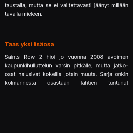
taustalla, mutta se ei valitettavasti jäänyt millään
tavalla mieleen.
Taas yksi lisäosa
Saints Row 2 hioi jo vuonna 2008 avoimen
kaupunkihulluttelun varsin pitkälle, mutta jatko-
osat halusivat kokeilla jotain muuta. Sarja onkin
kolmannesta osastaan lähtien tuntunut
kokoelmalta enemmän tai vähemmän onnistuneita
lisäosia. Toivottavasti hulluttelu kuitenkin jatkuu
tulevaisuudessa palaten niille juurille, joista se alun
perin lähti. Nyt julkaistu itsenäinen lisäosa Gat Out
of Hell on kiva bonus Saints Row IV:n