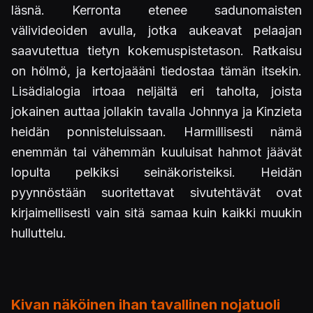
läsnä. Kerronta etenee sadunomaisten
välivideoiden avulla, jotka aukeavat pelaajan
saavutettua tietyn kokemuspistetason. Ratkaisu
on hölmö, ja kertojaääni tiedostaa tämän itsekin.
Lisädialogia irtoaa neljältä eri taholta, joista
jokainen auttaa jollakin tavalla Johnnya ja Kinzieta
heidän ponnisteluissaan. Harmillisesti nämä
enemmän tai vähemmän kuuluisat hahmot jäävät
lopulta pelkiksi seinäkoristeiksi. Heidän
pyynnöstään suoritettavat sivutehtävät ovat
kirjaimellisesti vain sitä samaa kuin kaikki muukin
hulluttelu.
Kivan näköinen ihan tavallinen nojatuoli