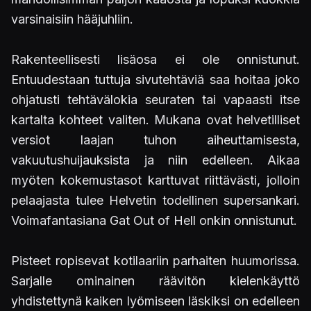
varsinaisiin hääjuhliin.
Rakenteellisesti lisäosa ei ole onnistunut.
Entuudestaan tuttuja sivutehtäviä saa hoitaa joko
ohjatusti tehtävälokia seuraten tai vapaasti itse
kartalta kohteet valiten. Mukana ovat helvetilliset
versiot laajan tuhon aiheuttamisesta,
vakuutushuijauksista ja niin edelleen. Aikaa
myöten kokemustasot karttuvat riittävästi, jolloin
pelaajasta tulee Helvetin todellinen supersankari.
Voimafantasiana Gat Out of Hell onkin onnistunut.
Pisteet ropisevat kotilaariin parhaiten huumorissa.
Sarjalle ominainen räävitön kielenkäyttö
yhdistettynä kaiken lyömiseen läskiksi on edelleen