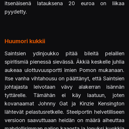
itsenäisenä latauksena 20 euroa on liikaa
pyydetty.
Huumori kukkii
Saintsien ydinjoukko pitää bileitä pelaillen
spiritismiä pienessä sievässä. Äkkiä keskelle juhlia
aukeaa ulottuvuusportti imien Pomon mukanaan.
Itse vanha vihtahousu on päättänyt, että Saintsien
johtajasta leivotaan vävy alakerran isännän
tyttärelle. Tämähän ei käy laatuun, joten
kovanaamat Johnny Gat ja Kinzie Kensington
lähtevät pelastusretkelle. Steelportin helvetilliseen
versioon saavuttuaan heidän on määrä aiheuttaa
mahdollisimman paljon kaaosta ja lopuksi kuokkia