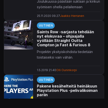
Joulukuussa päästään suklaan ja kinkun
syömisen ohella pelailemaan
kultajäsenille tarjottavia Games with
25.11.2020 09.27
Jaakko Herranen
Gold -nimikkeitä.
UUTINEN
Nelikon näkyvin peli lienee
Saints Row
Saints Row -sarjasta tehdään
-rellestys
Gat Out of Hell
. Hieman
nyt elokuvaa – ohjaajalla
rauhallisempaa meininkiä tarjoilevat
vyöllään Straight Outta
Double Finen pulmailu
Stacking
ja
Compton ja Fast & Furious 8
Agatha Christie
-henkinen point and
Projektin yksityiskohdista tiedetään
click -seikkailu
The Raven Remastered
.
toistaiseksi vain vähän.
Jokainen peli rullaa muuten nätisti myös
uudenkarhealla Xbox Series S/X -
1.5.2019 21.40
Olli Ouninkorpi
konsolikaksikolla, kiitos masiinoiden
taaksepäin yhteensopivuuden.
UUTINEN
Pakene kesähelteitä heinäkuun
Playstation Plus -pelivalikoiman
pariin
Sony julkisti blogissaan heinäkuun
PlayStation Plus -pelit.