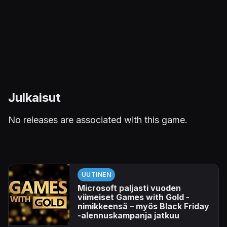
Julkaisut
No releases are associated with this game.
UUTINEN
Microsoft paljasti vuoden
viimeiset Games with Gold -
nimikkeensä – myös Black Friday
-alennuskampanja jatkuu