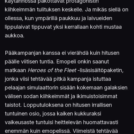
käytännössä pakottavat protagonistin
kiihkeimmän tulituksen keskelle. Ja mikäs siellä on
ollessa, kun ympärillä paukkuu ja laivueiden
lippulaivat tippuvat yksi kerrallaan kohti mustaa
aukkoa.
Pääkampanjan kanssa ei vierähdä kuin hitusen
päälle viitisen tuntia. Emopeli onkin saanut
matkaan
Heroes of the Fleet
-lisäsisältöpaketin,
jonka viisi tehtävää pitkä kampanja istuttaa
pelaajan simulaattorin sisään kokemaan galaksien
välisen sodan kiihkeimmät ja ikimuistoisimmat
taistot. Lopputuloksena on hitusen irrallisen
tuntuinen osio, jossa kaiken kukkuraksi
vaikeusaste tuntuisi heittelevän huomattavasti
enemmän kuin emopelissä. Viimeistä tehtävää