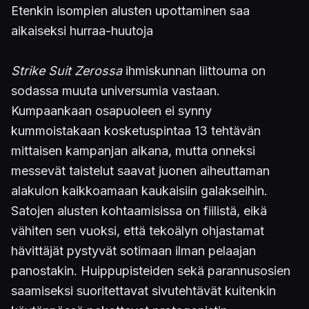
Etenkin isompien alusten upottaminen saa
aikaiseksi hurraa-huutoja
Strike Suit Zerossa
ihmiskunnan liittouma on
sodassa muuta universumia vastaan.
Kumpaankaan osapuoleen ei synny
kummoistakaan kosketuspintaa 13 tehtävän
mittaisen kampanjan aikana, mutta onneksi
messevät taistelut saavat juonen aiheuttaman
alakulon kaikkoamaan kaukaisiin galakseihin.
Satojen alusten kohtaamisissa on fiilistä, eikä
vähiten sen vuoksi, että tekoälyn ohjastamat
hävittäjät pystyvät sotimaan ilman pelaajan
panostakin. Huippupisteiden sekä parannusosien
saamiseksi suoritettavat sivutehtävät kuitenkin