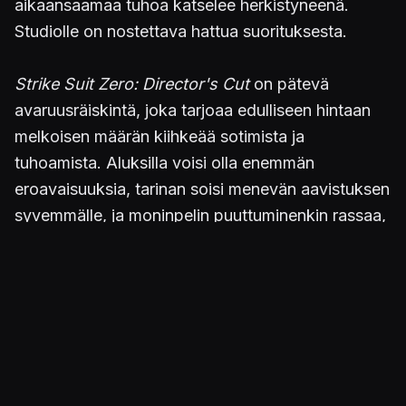
aikaansaamaa tuhoa katselee herkistyneenä.
Studiolle on nostettava hattua suorituksesta.
Strike Suit Zero: Director's Cut
on pätevä
avaruusräiskintä, joka tarjoaa edulliseen hintaan
melkoisen määrän kiihkeää sotimista ja
tuhoamista. Aluksilla voisi olla enemmän
eroavaisuuksia, tarinan soisi menevän aavistuksen
syvemmälle, ja moninpelin puuttuminenkin rassaa,
mutta alta parinkympin irtoava digijulkaisu on
ehdottomasti hintansa väärti. Toimivaa
avaruusräiskintää kun ei ole tarjolla ainakaan
liiaksi asti.
Strike Suit Zero: Director's Cut on saatavissa
PlayStation Storesta hintaan 17,95€.