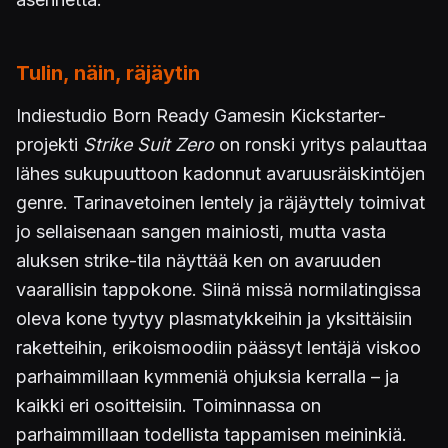
Tulin, näin, räjäytin
Indiestudio Born Ready Gamesin Kickstarter-
projekti
Strike Suit Zero
on ronski yritys palauttaa
lähes sukupuuttoon kadonnut avaruusräiskintöjen
genre. Tarinavetoinen lentely ja räjäyttely toimivat
jo sellaisenaan sangen mainiosti, mutta vasta
aluksen strike-tila näyttää ken on avaruuden
vaarallisin tappokone. Siinä missä normilatingissa
oleva kone tyytyy plasmatykkeihin ja yksittäisiin
raketteihin, erikoismoodiin päässyt lentäjä viskoo
parhaimmillaan kymmeniä ohjuksia kerralla – ja
kaikki eri osoitteisiin. Toiminnassa on
parhaimmillaan todellista tappamisen meininkiä.