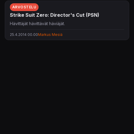
ARVOSTELU
Strike Suit Zero: Director's Cut (PSN)
Hävittäjät hävittävät häviäjät.
25.4.2014 00.00
Markus Mesiä
KonsoliFIN – Peliuutiset, peliarvostelut, pelikeskustelut
– Pelaamisen keskipiste!