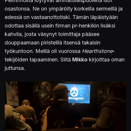
Pelifirmoilta löytyvät ammattilaispuolelta isot
osastonsa. Ne on ympäröity korkeilla sermeillä ja
edessä on vastaanottotiski. Tämän läpäistyään
odottaa sisällä usein firman pr-henkilön lisäksi
kahvila, josta väsynyt toimittaja pääsee
douppaamaan piristeillä itsensä takaisin
työkuntoon. Meillä oli vuorossa
Hearthstone
-
tekijöiden tapaaminen. Siitä
Mikko
kirjoittaa oman
juttunsa.
Kuva