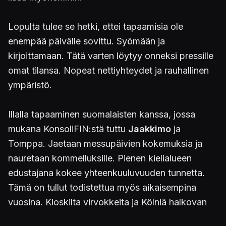
Lopulta tulee se hetki, ettei tapaamisia ole
enempää päivälle sovittu. Syömään ja
kirjoittamaan. Tätä varten löytyy onneksi pressille
omat tilansa. Nopeat nettiyhteydet ja rauhallinen
ympäristö.
Illalla tapaaminen suomalaisten kanssa, jossa
mukana KonsoliFIN:stä tuttu
Jaakkimo
ja
Tomppa. Jaetaan messupäivien kokemuksia ja
nauretaan kommelluksille. Pienen kielialueen
edustajana kokee yhteenkuuluvuuden tunnetta.
Tämä on tullut todistettua myös aikaisempina
vuosina. Kioskilta virvokkeita ja Kölniä halkovan
Rhein-joen rantaan. Suomenkieli sai raikua