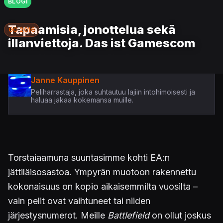
BLOGI
Tapaamisia, jonottelua sekä
GC 2016
illanviettoja. Das ist Gamescom
Janne Kauppinen
Peliharrastaja, joka suhtautuu lajiin intohimoisesti ja
haluaa jakaa kokemansa muille.
Torstaiaamuna suuntasimme kohti EA:n
jättiläisosastoa. Ympyrän muotoon rakennettu
kokonaisuus on kopio aikaisemmilta vuosilta –
vain pelit ovat vaihtuneet tai niiden
järjestysnumerot. Meille
Battlefield
on ollut joskus