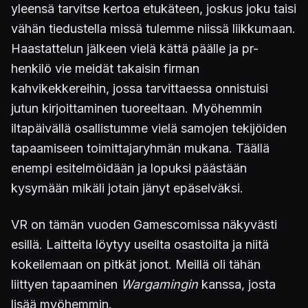
yleensä tarvitse kertoa etukäteen, joskus joku taisi
vähän tiedustella missä tulemme niissä liikkumaan.
Haastattelun jälkeen vielä kättä päälle ja pr-
henkilö vie meidät takaisin firman
kahvikekkereihin, jossa tarvittaessa onnistuisi
jutun kirjoittaminen tuoreeltaan. Myöhemmin
iltapäivällä osallistumme vielä samojen tekijöiden
tapaamiseen toimittajaryhmän mukana. Täällä
enempi esitelmöidään ja lopuksi päästään
kysymään mikäli jotain jänyt epäselväksi.
VR on tämän vuoden Gamescomissa näkyvästi
esillä. Laitteita löytyy useilta osastoilta ja niitä
kokeilemaan on pitkät jonot. Meillä oli tähän
liittyen tapaaminen
Wargamingin
kanssa, josta
lisää myöhemmin.