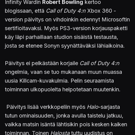
Infinity Wardin
Robert
Bowling
kertoo
blogissaan, että
Call of Duty 4:n
Xbox 360 -
version päivitys on vihdoinkin edennyt Microsoftin
sertifioitavaksi. Myös PS3-version korjauspaketti
käy läpi parhaillaan studion sisäistä testausta,
josta se etenee Sonyn syynättäväksi lähiaikoina.
Päivitys ei pelkästään korjaile
Call of Duty 4:n
ongelmia, vaan se tuo mukanaan muun muassa
uusia Killcam-kuvakulmia. Pelin seuraamista
toiminnan ulkopuolelta helpotetaan muutenkin.
Päivitys lisää verkkopeliin myös
Halo
-sarjasta
tutun ominaisuuden, jonka avulla taistelu jatkuu,
vaikka matsin isäntä lähtisikin pois kesken kaiken
toiminnan. Toinen
Halosta
tuttu uudistus on