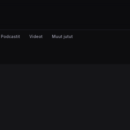
Podcastit
Videot
Muut jutut