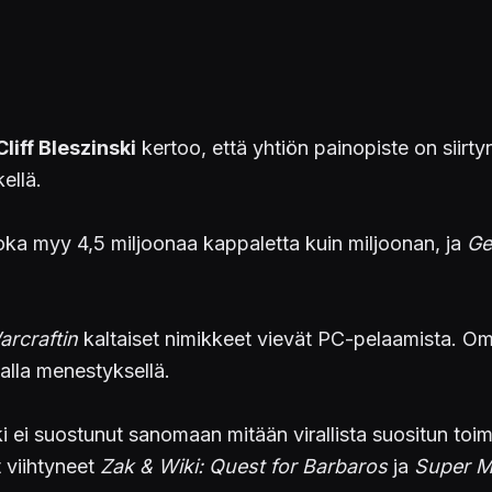
Cliff
Bleszinski
kertoo, että yhtiön painopiste on siirt
ellä.
 joka myy 4,5 miljoonaa kappaletta kuin miljoonan, ja
Ge
arcraftin
kaltaiset nimikkeet vievät PC-pelaamista. O
lla menestyksellä.
ki ei suostunut sanomaan mitään virallista suositun toi
 viihtyneet
Zak & Wiki: Quest for Barbaros
ja
Super M