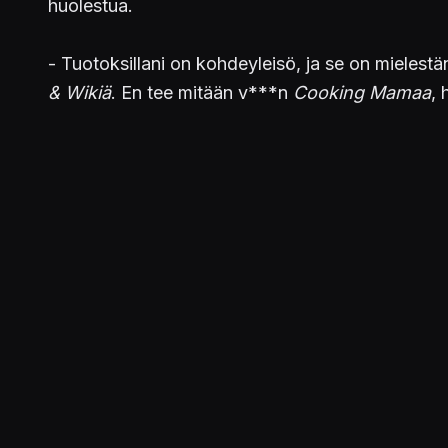
huolestua.
- Tuotoksillani on kohdeyleisö, ja se on mielestäni
& Wikiä
. En tee mitään v***n
Cooking Mamaa
, 