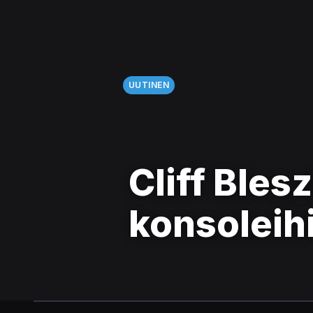
UUTINEN
Cliff Bles
konsoleih