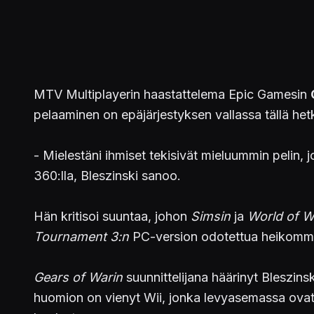
MTV Multiplayerin haastattelema Epic Gamesin
pelaaminen on epäjärjestyksen vallassa tällä hetk
- Mielestäni ihmiset tekisivät mieluummin pelin,
360:lla, Bleszinski sanoo.
Hän kritisoi suuntaa, johon
Simsin
ja
World of W
Tournament 3:n
PC-version odotettua heikomma
Gears of Warin
suunnittelijana häärinyt Bleszins
huomion on vienyt Wii, jonka levyasemassa ovat