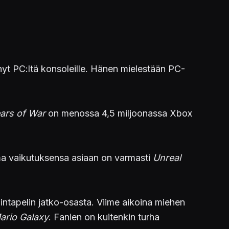
ynyt PC:ltä konsoleille. Hänen mielestään PC-
ars of War
on menossa 4,5 miljoonassa Xbox
ma vaikutuksensa asiaan on varmasti
Unreal
mintapelin jatko-osasta. Viime aikoina miehen
ario Galaxy
. Fanien on kuitenkin turha