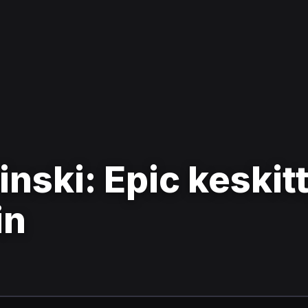
zinski: Epic keskit
in