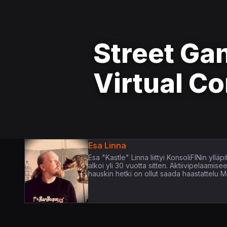
Street Ga
Virtual Co
Esa Linna
Esa "Kastle" Linna liittyi KonsoliFINin yl
alkoi yli 30 vuotta sitten. Aktiivipelaamis
hauskin hetki on ollut saada haastattelu Mi