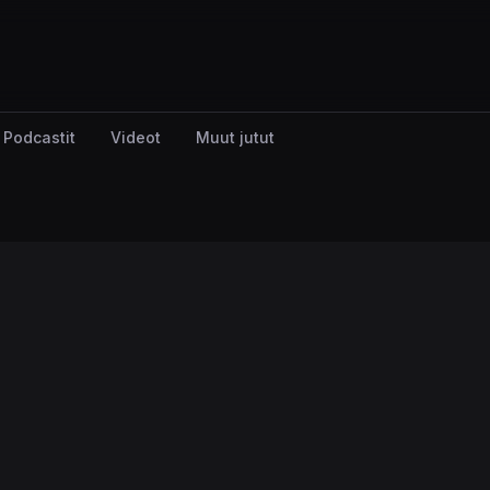
Podcastit
Videot
Muut jutut