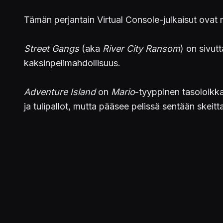
Tämän perjantain Virtual Console-julkaisut ovat
Street Gangs
(aka
River City Ransom
) on sivut
kaksinpelimahdollisuus.
Adventure Island
on
Mario
-tyyppinen tasoloikk
ja tulipallot, mutta pääsee pelissä sentään skeitt