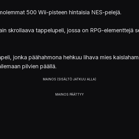
 molemmat 500 Wii-pisteen hintaisia NES-pelejä.
tain skrollaava tappelupeli, jossa on RPG-elementtej
apeli, jonka päähahmona hehkuu lihava mies kaislaham
ailemaan pilvien päällä.