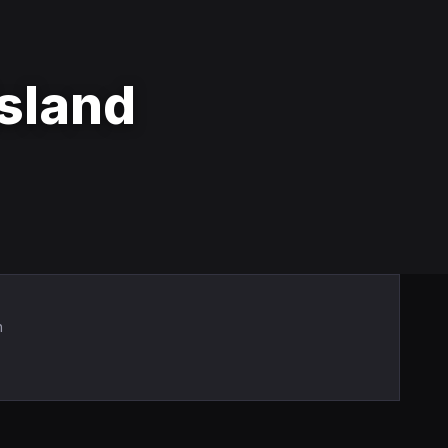
Island
n