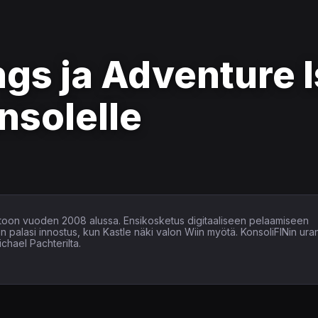
ngs ja Adventure 
nsolelle
läpitoon vuoden 2008 alussa. Ensikosketus digitaaliseen pelaamiseen
een palasi innostus, kun Kastle näki valon Wiin myötä. KonsoliFINin ura
chael Pachterilta.