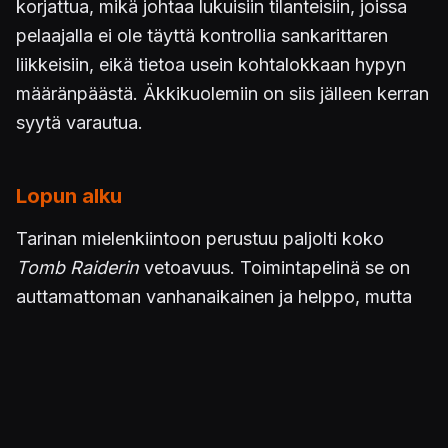
korjattua, mikä johtaa lukuisiin tilanteisiin, joissa
pelaajalla ei ole täyttä kontrollia sankarittaren
liikkeisiin, eikä tietoa usein kohtalokkaan hypyn
määränpäästä. Äkkikuolemiin on siis jälleen kerran
syytä varautua.
Lopun alku
Tarinan mielenkiintoon perustuu paljolti koko
Tomb Raiderin
vetoavuus. Toimintapelinä se on
auttamattoman vanhanaikainen ja helppo, mutta
tasoloikkana ja ympäristöjen tutkimiseen
perustuvana seikkailupelinä suoritus on sentään
keskivertoa parempi. Kokonaisuutena Laran
seikkailuihin on kuitenkin helppo tykästyä.