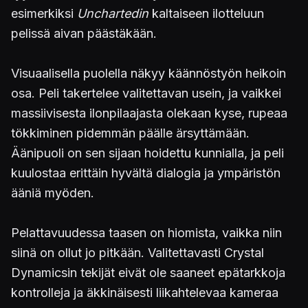
esimerkiksi
Unchartedin
kaltaiseen ilotteluun
pelissä aivan päästäkään.
Visuaalisella puolella näkyy käännöstyön heikoin
osa. Peli takertelee valitettavan usein, ja vaikkei
massiivisesta ilonpilaajasta olekaan kyse, rupeaa
tökkiminen pidemmän päälle ärsyttämään.
Äänipuoli on sen sijaan hoidettu kunnialla, ja peli
kuulostaa erittäin hyvältä dialogia ja ympäristön
ääniä myöden.
Pelattavuudessa taasen on hiomista, vaikka niin
siinä on ollut jo pitkään. Valitettavasti Crystal
Dynamicsin tekijät eivät ole saaneet epätarkkoja
kontrolleja ja äkkinäisesti liikahtelevaa kameraa