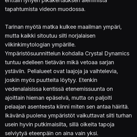
erittäin lyhyen pikakertauksen aiemmista
tapahtumista videon muodossa.
Tarinan myötä matka kulkee maailman ympäri,
mutta kaikki sitoutuu silti norjalaisen
viikinkimytologian ympärille.
Ympäristösuunnittelun kohdalla Crystal Dynamics
tuntuu edelleen tietävän mikä vetoaa sarjan
ystäviin. Pelialueet ovat laajoja ja vaihtelevia,
joskin myös puutteita löytyy. Etenkin
vedenalaisissa kentissä etenemissuunta on
ajoittain hieman epäselvä, mutta on paljolti
pelaajan asenteesta kiinni miten sen antaa häiritä.
Ikävänä puolena ympäristöt vaikuttavat silti turhan
usein hyvin putkimaisilta, sillä oikeita tapoja
selviytyä eteenpäin on aina vain yksi.