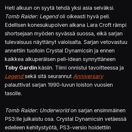
Heti alkuun on syytä tehdä yksi asia selväksi.
Tomb Raider: Legend
oli oikeasti hyvä peli.
Edellisen konesukupolven aikana Lara Croft rämpi
shortsejaan myöden syvässä suossa, eikä sarjan
tulevaisuus näyttänyt valoisalta. Sarjan vetovastuu
annettiin tuolloin Crystal Dynamicsin ja ennen
kaikkea alkuperäisen peli-idean synnyttäneen
Toby Gardin
käsiin. Tiimi onnistui tavoitteessa ja
Legend
sekä sitä seurannut
Anniversary
palauttivat sarjan 1990-luvun loiston vuosien
tasolle.
Tomb Raider: Underworld
on sarjan ensimmäinen
PS3:lle julkaistu osa. Crystal Dynamicsin vetäessä
edelleen kehitystyötä, PS3-versio hoidettiin