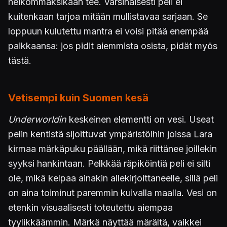
heikommaksikaan tee. Varsinaisesti peli ei
kuitenkaan tarjoa mitään mullistavaa sarjaan. Se
loppuun kulutettu mantra ei voisi pitää enempää
paikkaansa: jos pidit aiemmista osista, pidät myös
tästä.
Vetisempi kuin Suomen kesä
Underworldin
keskeinen elementti on vesi. Useat
pelin kentistä sijoittuvat ympäristöihin joissa Lara
kirmaa märkäpuku päällään, mikä riittänee joillekin
syyksi hankintaan. Pelkkää räpiköintiä peli ei silti
ole, mikä kelpaa ainakin allekirjoittaneelle, sillä peli
on aina toiminut paremmin kuivalla maalla. Vesi on
etenkin visuaalisesti toteutettu aiempaa
tyylikkäämmin. Märkä näyttää märältä, vaikkei