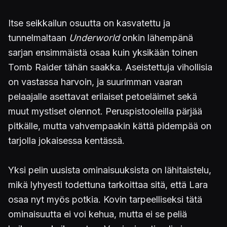
Itse seikkailun osuutta on kasvatettu ja
tunnelmaltaan
Underworld
onkin lähempänä
sarjan ensimmäistä osaa kuin yksikään toinen
Tomb Raider tähän saakka. Aseistettuja vihollisia
on vastassa harvoin, ja suurimman vaaran
pelaajalle asettavat erilaiset petoeläimet sekä
muut mystiset olennot. Peruspistooleilla pärjää
pitkälle, mutta vahvempaakin kättä pidempää on
tarjolla jokaisessa kentässä.
Yksi pelin uusista ominaisuuksista on lähitaistelu,
mikä lyhyesti todettuna tarkoittaa sitä, että Lara
osaa nyt myös potkia. Kovin tarpeelliseksi tätä
ominaisuutta ei voi kehua, mutta ei se peliä