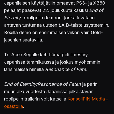
Japanilaisen käyttäjätilin omaavat PS3- ja X360-
pelaajat pääsevät 22. joulukuuta käsiksi
End of
Eternity
-roolipelin demoon, jonka luvataan
antavan tuntumaa uuteen t.A.B-taistelusysteemiin.
Boxilla demo on ensimmäisen viikon vain Gold-
jäsenien saatavilla.
Tri-Acen Segalle kehittämä peli ilmestyy
Japanissa tammikuussa ja joskus myöhemmin
länsimaissa nimellä
Resonance of Fate
.
End of Eternity/Resonance of Faten
ja parin
muun alkuvuodesta Japanissa julkaistavan
roolipelin trailerin voit katsella
KonsoliFIN Media -
osastolla
.