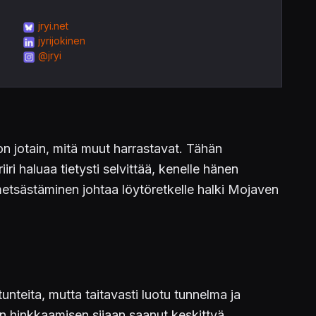
jryi.net
jyrijokinen
@jryi
n jotain, mitä muut harrastavat. Tähän
iri haluaa tietysti selvittää, kenelle hänen
metsästäminen johtaa löytöretkelle halki Mojaven
a tunteita, mutta taitavasti luotu tunnelma ja
n hinkkaamisen sijaan saanut keskittyä