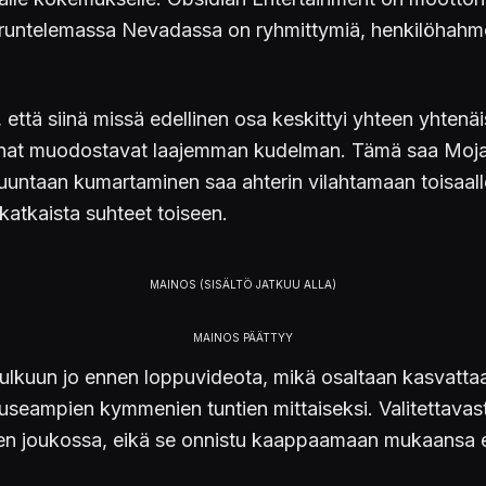
 runtelemassa Nevadassa on ryhmittymiä, henkilöhahmoj
n, että siinä missä edellinen osa keskittyi yhteen yhte
inat muodostavat laajemman kudelman. Tämä saa Mojav
ntaan kumartaminen saa ahterin vilahtamaan toisaalle. 
katkaista suhteet toiseen.
n kulkuun jo ennen loppuvideota, mikä osaltaan kasvatt
useampien kymmenien tuntien mittaiseksi. Valitettavas
den joukossa, eikä se onnistu kaappaamaan mukaansa e