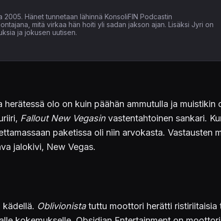
nna 2005. Hänet tunnetaan lähinnä KonsoliFIN Podcastin
tajana, mitä virkaa hän hoiti yli sadan jakson ajan. Lisäksi Jyri on
ituksia ja jokusen uutisen.
herätessä olo on kuin päähän ammutulla ja muistikin o
iiri,
Fallout New Vegasin
vastentahtoinen sankari. Kuri
ljettamassaan paketissa oli niin arvokasta. Vastausten 
va jalokivi, New Vegas.
a kädellä.
Oblivionista
tuttu moottori herätti ristiriitaisi
lle kokemukselle. Obsidian Entertainment on moottori