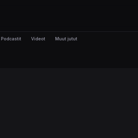
Podcastit
Videot
Muut jutut