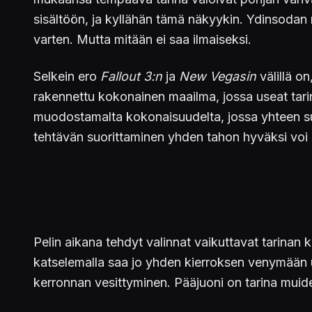
sisältöön, ja kyllähän tämä näkyykin. Ydinsodan
varten. Mutta mitään ei saa ilmaiseksi.
Selkein ero
Fallout 3:n
ja
New Vegasin
välillä o
rakennettu kokonainen maailma, jossa useat tar
muodostamalta kokonaisuudelta, jossa yhteen suu
tehtävän suorittaminen yhden tahon hyväksi voi 
Pelin aikana tehdyt valinnat vaikuttavat tarina
katselemalla saa jo yhden kierroksen venymään 
kerronnan vesittyminen. Pääjuoni on tarina mui