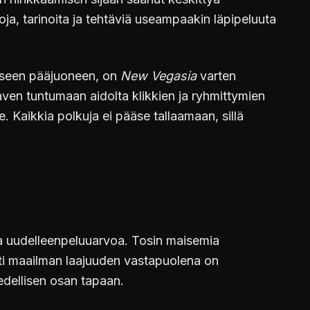
a, tarinoita ja tehtäviä useampaakin läpipeluuta
näiseen pääjuoneen, on
New Vegasia
varten
en tuntumaan aidolta klikkien ja ryhmittymien
Kaikkia polkuja ei pääse tallaamaan, sillä
aa uudelleenpeluuarvoa. Tosin maisemia
ti maailman laajuuden vastapuolena on
dellisen osan tapaan.