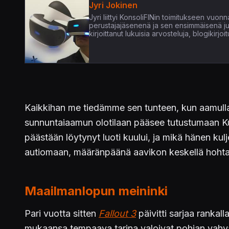
Jyri Jokinen
Jyri liittyi KonsoliFINin toimitukseen vuo
perustajajäsenenä ja sen ensimmäisenä juon
kirjoittanut lukuisia arvosteluja, blogikirjo
Kaikkihan me tiedämme sen tunteen, kun aamulla 
sunnuntaiaamun olotilaan pääsee tutustumaan Kur
päästään löytynyt luoti kuului, ja mikä hänen ku
autiomaan, määränpäänä aavikon keskellä hohta
Maailmanlopun meininki
Pari vuotta sitten
Fallout 3
päivitti sarjaa rankall
mukaansa tempaava tarina valoivat pohjan vahva