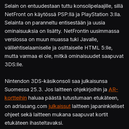
Selain on entuudestaan tuttu konsolipelaajille, sillä
NetFront on käytössä PSP:llä ja PlayStation 3:lla.
Selainta on paranneltu entisestään ja uusia
ominaisuuksia on lisätty. NetFrontin uusimmassa
versiossa on muun muassa tuki Javalle,
välilehtiselaamiselle ja osittaiselle HTML 5:lle,
mutta varmaa ei ole, mitkä ominaisuudet saapuvat
3DS:lle.
Nintendon 3DS-käsikonsoli saa julkaisunsa
Suomessa 25.3. Jos laitteen ohjekirjoihin ja
AR-
kortteihin
haluaa päästä tutustumaan etukäteen,
on adriasang.com
julkaissut
laitteen japaninkieliset
ohjeet sekä laitteen mukana saapuvat kortit
etukäteen ihasteltavaksi.