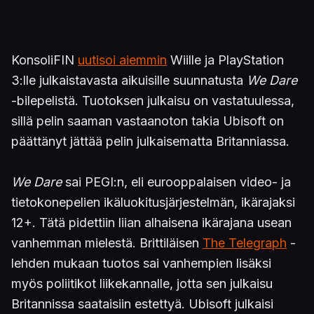
KonsoliFIN
uutisoi aiemmin
Wiille ja PlayStation
3:lle julkaistavasta aikuisille suunnatusta
We Dare
-bilepelistä. Tuotoksen julkaisu on vastatuulessa,
sillä pelin saaman vastaanoton takia Ubisoft on
päättänyt jättää pelin julkaisematta Britanniassa.
We Dare
sai PEGI:n, eli eurooppalaisen video- ja
tietokonepelien ikäluokitusjärjestelmän, ikärajaksi
12+. Tätä pidettiin liian alhaisena ikärajana usean
vanhemman mielestä. Brittiläisen
The Telegraph
-
lehden mukaan tuotos sai vanhempien lisäksi
myös poliitikot liikekannalle, jotta sen julkaisu
Britannissa saataisiin estettyä. Ubisoft julkaisi