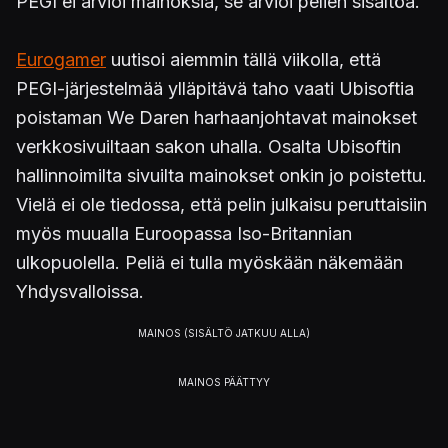
PEGI ei arvioi mainoksia, se arvioi pelien sisältöä."
Eurogamer
uutisoi aiemmin tällä viikolla, että
PEGI-järjestelmää ylläpitävä taho vaati Ubisoftia
poistaman We Daren harhaanjohtavat mainokset
verkkosivuiltaan sakon uhalla. Osalta Ubisoftin
hallinnoimilta sivuilta mainokset onkin jo poistettu.
Vielä ei ole tiedossa, että pelin julkaisu peruttaisiin
myös muualla Euroopassa Iso-Britannian
ulkopuolella. Peliä ei tulla myöskään näkemään
Yhdysvalloissa.