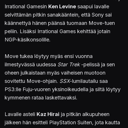
Irrational Gamesin
Ken Levine
saapui lavalle
selvittämän pitkin sanakääntein, että Sony sai
käännettyä hänen päänsä tuomaan Move-tuen
peliin. Lisäksi Irrational Games kehittää jotain
NGP-käsikonsolille.
Move tukea löytyy myäs ensi vuonna
ilmestyvässä uudessa
Star Trek
-pelissä ja sen
oheen julkaistaan myäs vaiheisen muotoon
sovitettu Move-ohjain.
SSX
-lumilautailu saa
PS3:lle Fuju-vuoren yksinoikeudella ja siltä löytyy
kymmenen rataa laskettavaksi.
Lavalle asteli
Kaz Hirai
ja pitkän alkupuheen
jälkeen hän esitteli PlayStation Suiten, jota kautta