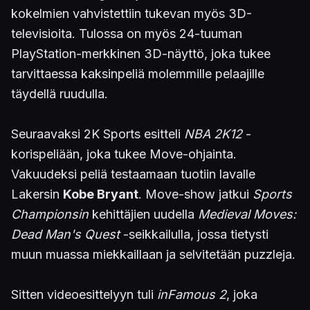
kokelmien vahvistettiin tukevan myös 3D-
televisioita. Tulossa on myös 24-tuuman
PlayStation-merkkinen 3D-näyttö, joka tukee
tarvittaessa kaksinpeliä molemmille pelaajille
täydellä ruudulla.
Seuraavaksi 2K Sports esitteli
NBA 2K12
-
korispeliään, joka tukee Move-ohjainta.
Vakuudeksi peliä testaamaan tuotiin lavalle
Lakersin
Kobe Bryant
. Move-show jatkui
Sports
Championsin
kehittäjien uudella
Medieval Moves:
Dead Man's Quest
-seikkailulla, jossa tietysti
muun muassa miekkaillaan ja selvitetään puzzleja.
Sitten videoesittelyyn tuli
inFamous 2
, joka