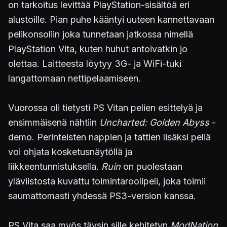
on tarkoitus levittää PlayStation-sisältöä eri
alustoille. Pian puhe kääntyi uuteen kannettavaan
pelikonsoliin joka tunnetaan jatkossa nimellä
PlayStation Vita, kuten huhut antoivatkin jo
olettaa. Laitteesta löytyy 3G- ja WiFi-tuki
langattomaan nettipelaamiseen.
Vuorossa oli tietysti PS Vitan pelien esittelyä ja
ensimmäisenä nähtiin
Uncharted: Golden Abyss
-
demo. Perinteisten nappien ja tattien lisäksi peliä
voi ohjata kosketusnäytöllä ja
liikkeentunnistuksella.
Ruin
on puolestaan
yläviistosta kuvattu toimintaroolipeli, joka toimii
saumattomasti yhdessä PS3-version kanssa.
PS Vita saa myös täysin sille kehitetyn
ModNation