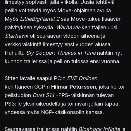
ilmestyy sopivasti tällä viikolla. Uusia tehtäviä
peliin voi tehdä myös Move-ohjaimen avulla.
Myös
LittleBigPlanet 2
saa Move-tukea lisäävän
päivityksen syksyllä.
Warhawk
-kehittäjien uusi
Starhawk
oli seuraavan videon aiheena ja
verkkoräiskintä ilmestyy ensi vuoden alussa.
Huhuiltu
Sly Cooper: Thieves in Time
nähtiin nyt
kunnon trailerissa ja peli on tulossa ensi vuonna.
Sitten lavalle saapui PC:n
EVE Onlinen
kehittäneen CCP:n
Hilmar Petursson
, joka kertoi
pelistudion
Dust
514
-FPS-räiskinnän tulevan
PS3:lle yksinoikeudella ja toimivan jollain tapaa
yhdessä myös NGP-käsikonsolin kanssa.
Seuraavassa trailerissa nähtiin
Bioshock Infinite
ja