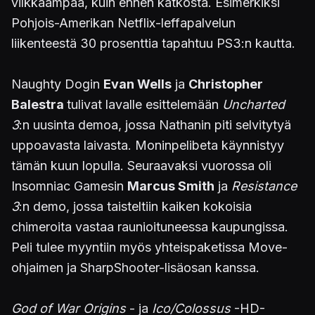
vilkkaampaa, kuin ennen katkosta. Esimerkiksi
Pohjois-Amerikan Netflix-leffapalvelun
liikenteestä 30 prosenttia tapahtuu PS3:n kautta.
Naughty Dogin
Evan Wells
ja
Christopher
Balestra
tulivat lavalle esittelemään
Uncharted
3
:n uusinta demoa, jossa Nathanin piti selvitytyä
uppoavasta laivasta. Moninpelibeta käynnistyy
tämän kuun lopulla. Seuraavaksi vuorossa oli
Insomniac Gamesin
Marcus Smith
ja
Resistance
3
:n demo, jossa taisteltiin kaiken kokoisia
chimeroita vastaa raunioituneessa kaupungissa.
Peli tulee myyntiin myös yhteispaketissa Move-
ohjaimen ja SharpShooter-lisäosan kanssa.
God of War Origins
- ja
Ico/Colossus
-HD-