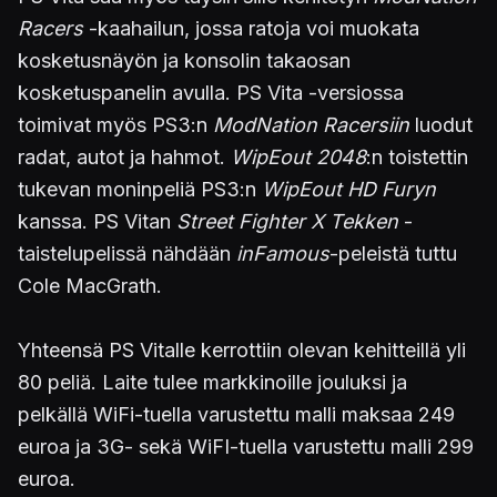
Racers
-kaahailun, jossa ratoja voi muokata
kosketusnäyön ja konsolin takaosan
kosketuspanelin avulla. PS Vita -versiossa
toimivat myös PS3:n
ModNation Racersiin
luodut
radat, autot ja hahmot.
WipEout 2048
:n toistettin
tukevan moninpeliä PS3:n
WipEout HD Furyn
kanssa. PS Vitan
Street Fighter X Tekken
-
taistelupelissä nähdään
inFamous
-peleistä tuttu
Cole MacGrath.
Yhteensä PS Vitalle kerrottiin olevan kehitteillä yli
80 peliä. Laite tulee markkinoille jouluksi ja
pelkällä WiFi-tuella varustettu malli maksaa 249
euroa ja 3G- sekä WiFI-tuella varustettu malli 299
euroa.