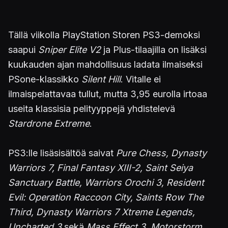
Tällä viikolla PlayStation Storen PS3-demoksi
saapui
Sniper Elite V2
ja Plus-tilaajilla on lisäksi
kuukauden ajan mahdollisuus ladata ilmaiseksi
PSone-klassikko
Silent Hill
. Vitalle ei
ilmaispelattavaa tullut, mutta 3,95 eurolla irtoaa
useita klassisia pelityyppejä yhdistelevä
Stardrone Extreme
.
PS3:lle lisäsisältöä saivat
Pure Chess, Dynasty
Warriors 7, Final Fantasy XIII-2, Saint Seiya
Sanctuary Battle, Warriors Orochi 3, Resident
Evil: Operation Raccoon City, Saints Row The
Third, Dynasty Warriors 7 Xtreme Legends,
Uncharted 3
sekä
Mass Effect 3
.
Motorstorm