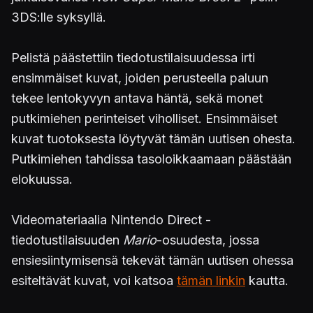
3DS:lle syksyllä.
Pelistä päästettiin tiedotustilaisuudessa irti
ensimmäiset kuvat, joiden perusteella paluun
tekee lentokyvyn antava häntä, sekä monet
putkimiehen perinteiset viholliset. Ensimmäiset
kuvat tuotoksesta löytyvät tämän uutisen ohesta.
Putkimiehen tahdissa tasoloikkaamaan päästään
elokuussa.
Videomateriaalia Nintendo Direct -
tiedotustilaisuuden
Mario
-osuudesta, jossa
ensiesiintymisensä tekevät tämän uutisen ohessa
esiteltävät kuvat, voi katsoa
tämän linkin
kautta.