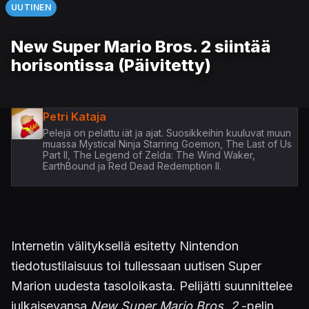
UUTINEN
New Super Mario Bros. 2 siintää
horisontissa (Päivitetty)
Petri Kataja
Pelejä on pelattu iät ja ajat. Suosikkeihin kuuluvat muun
muassa Mystical Ninja Starring Goemon, The Last of Us
Part II, The Legend of Zelda: The Wind Waker,
EarthBound ja Red Dead Redemption II.
Internetin välityksellä esitetty Nintendon
tiedotustilaisuus toi tullessaan uutisen Super
Marion uudesta tasoloikasta. Pelijätti suunnittelee
julkaisevansa
New Super Mario Bros. 2
-pelin