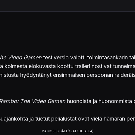
he Video Gamen
testiversio valotti toimintasankarin t
 kolmesta elokuvasta koottu traileri nostivat tunnelma
nnistusta hyödyntänyt ensimmäisen persoonan raideräiski
Rambo: The Video Gamen
huonoista ja huonommista 
suajankohta ja tuetut pelialustat ovat vielä hämärän pei