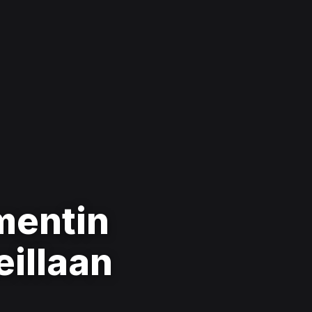
mentin
eillaan