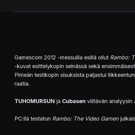
Gamescom 2012 -messuilla esillä ollut
Rambo: T
-kuvat esittelykopin seinässä sekä ensimmäisestä
Pimeän testikopin sisuksista paljastui liikkeentu
raatia.
TUHOMURSUN
ja
Cubasen
viiltävän analyysin
PC:llä testatun
Rambo: The Video Gamen
julkai