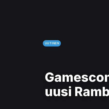
UUTINEN
Gamescom:
uusi Rambo