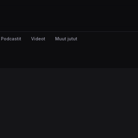
Podcastit
Videot
Muut jutut