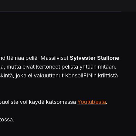
ähdittämää peliä. Massiiviset
Sylvester Stallone
a, mutta eivät kertoneet pelistä yhtään mitään.
ntä, joka ei vakuuttanut KonsoliFINin kriittistä
puolista voi käydä katsomassa
Youtubesta
.
tossa.