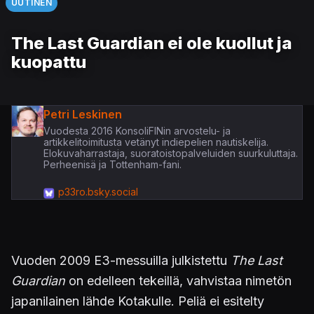
UUTINEN
The Last Guardian ei ole kuollut ja
kuopattu
Petri Leskinen
Vuodesta 2016 KonsoliFINin arvostelu- ja
artikkelitoimitusta vetänyt indiepelien nautiskelija.
Elokuvaharrastaja, suoratoistopalveluiden suurkuluttaja.
Perheenisä ja Tottenham-fani.
p33ro.bsky.social
Vuoden 2009 E3-messuilla julkistettu
The Last
Guardian
on edelleen tekeillä, vahvistaa nimetön
japanilainen lähde Kotakulle. Peliä ei esitelty