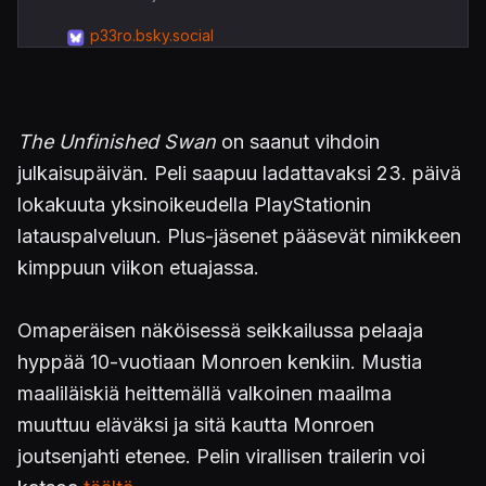
p33ro.bsky.social
The Unfinished Swan
on saanut vihdoin
julkaisupäivän. Peli saapuu ladattavaksi 23. päivä
lokakuuta yksinoikeudella PlayStationin
latauspalveluun. Plus-jäsenet pääsevät nimikkeen
kimppuun viikon etuajassa.
Omaperäisen näköisessä seikkailussa pelaaja
hyppää 10-vuotiaan Monroen kenkiin. Mustia
maaliläiskiä heittemällä valkoinen maailma
muuttuu eläväksi ja sitä kautta Monroen
joutsenjahti etenee. Pelin virallisen trailerin voi