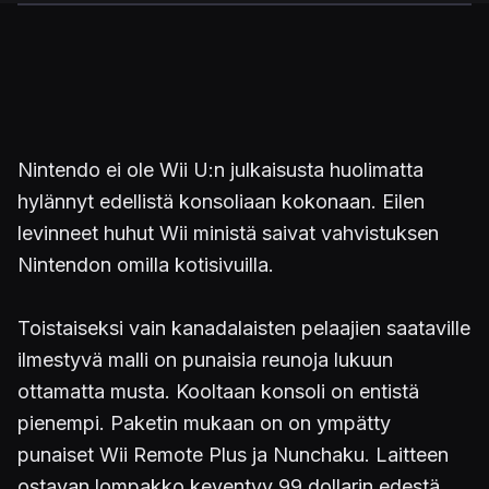
Nintendo ei ole Wii U:n julkaisusta huolimatta
hylännyt edellistä konsoliaan kokonaan. Eilen
levinneet huhut Wii ministä saivat vahvistuksen
Nintendon omilla kotisivuilla.
Toistaiseksi vain kanadalaisten pelaajien saataville
ilmestyvä malli on punaisia reunoja lukuun
ottamatta musta. Kooltaan konsoli on entistä
pienempi. Paketin mukaan on on ympätty
punaiset Wii Remote Plus ja Nunchaku. Laitteen
ostavan lompakko keventyy 99 dollarin edestä.