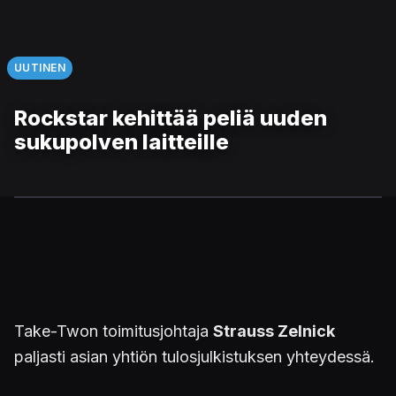
UUTINEN
Rockstar kehittää peliä uuden
sukupolven laitteille
Take-Twon toimitusjohtaja
Strauss Zelnick
paljasti asian yhtiön tulosjulkistuksen yhteydessä.