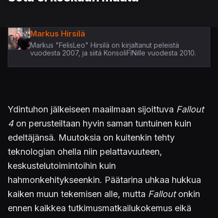
Markus Hirsilä
Markus "FelisLeo" Hirsilä on kirjaltanut peleistä
vuodesta 2007, ja siitä KonsoliFINille vuodesta 2010.
Ydintuhon jälkeiseen maailmaan sijoittuva
Fallout
4
on perusteiltaan hyvin saman tuntuinen kuin
edeltäjänsä. Muutoksia on kuitenkin tehty
teknologian ohella niin pelattavuuteen,
keskustelutoimintoihin kuin
hahmonkehitykseenkin. Päätarina uhkaa hukkua
kaiken muun tekemisen alle, mutta
Fallout
onkin
ennen kaikkea tutkimusmatkailukokemus eikä