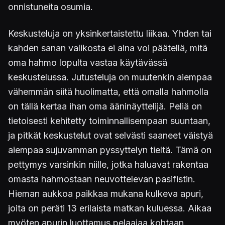
onnistuneita osumia.
Keskusteluja on yksinkertaistettu liikaa. Yhden tai
kahden sanan valikosta ei aina voi päätellä, mitä
oma hahmo lopulta vastaa käytävässä
keskustelussa. Jutusteluja on muutenkin aiempaa
vähemmän siitä huolimatta, että omalla hahmolla
on tällä kertaa ihan oma ääninäyttelijä. Peliä on
tietoisesti kehitetty toiminnallisempaan suuntaan,
ja pitkät keskustelut ovat selvästi saaneet väistyä
aiempaa sujuvamman pyssyttelyn tieltä. Tämä on
pettymys varsinkin niille, jotka haluavat rakentaa
omasta hahmostaan neuvottelevan pasifistin.
Hieman aukkoa paikkaa mukana kulkeva apuri,
joita on peräti 13 erilaista matkan kuluessa. Aikaa
myöten apurin luottamus pelaajaa kohtaan