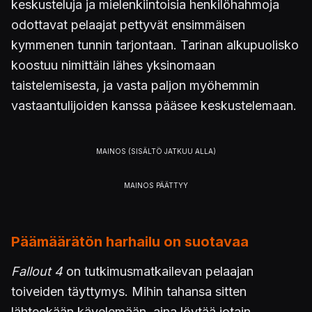
keskusteluja ja mielenkiintoisia henkilöhahmoja
odottavat pelaajat pettyvät ensimmäisen
kymmenen tunnin tarjontaan. Tarinan alkupuolisko
koostuu nimittäin lähes yksinomaan
taistelemisesta, ja vasta paljon myöhemmin
vastaantulijoiden kanssa pääsee keskustelemaan.
Päämäärätön harhailu on suotavaa
Fallout 4
on tutkimusmatkailevan pelaajan
toiveiden täyttymys. Mihin tahansa sitten
lähteekään kävelemään, aina löytää jotain