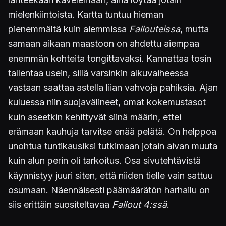
mielenkiintoista. Kartta tuntuu hieman
pienemmältä kuin aiemmissa
Fallouteissa
, mutta
samaan aikaan maastoon on ahdettu aiempaa
enemmän kohteita tongittavaksi. Kannattaa tosin
tallentaa usein, sillä varsinkin alkuvaiheessa
vastaan saattaa astella liian vahvoja pahiksia. Ajan
kuluessa niin suojavälineet, omat kokemustasot
kuin aseetkin kehittyvät siinä määrin, ettei
erämaan kauhuja tarvitse enää pelätä. On helppoa
unohtua tuntikausiksi tutkimaan jotain aivan muuta
kuin alun perin oli tarkoitus. Osa sivutehtävistä
käynnistyy juuri siten, että niiden tielle vain sattuu
osumaan. Näennäisesti päämäärätön harhailu on
siis erittäin suositeltavaa
Fallout 4:ssä
.