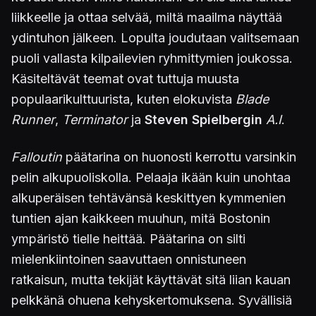
liikkeelle ja ottaa selvää, miltä maailma näyttää
ydintuhon jälkeen. Lopulta joudutaan valitsemaan
puoli vallasta kilpailevien ryhmittymien joukossa.
Käsiteltävät teemat ovat tuttuja muusta
populaarikulttuurista, kuten elokuvista
Blade
Runner
,
Terminator
ja
Steven Spielbergin
A.I
.
Falloutin
päätarina on huonosti kerrottu varsinkin
pelin alkupuoliskolla. Pelaaja ikään kuin unohtaa
alkuperäisen tehtävänsä keskittyen kymmenien
tuntien ajan kaikkeen muuhun, mitä Bostonin
ympäristö tielle heittää. Päätarina on silti
mielenkiintoinen saavuttaen onnistuneen
ratkaisun, mutta tekijät käyttävät sitä liian kauan
pelkkänä ohuena kehyskertomuksena. Syvällisiä