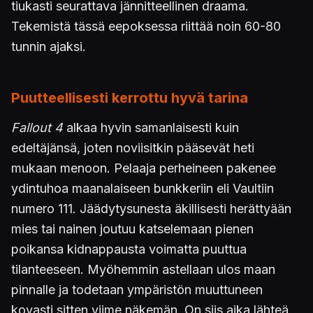
tiukasti seurattava jännitteellinen draama.
Tekemistä tässä eepoksessa riittää noin 60-80
tunnin ajaksi.
Puutteellisesti kerrottu hyvä tarina
Fallout 4
alkaa hyvin samanlaisesti kuin
edeltäjänsä, joten noviisitkin pääsevät heti
mukaan menoon. Pelaaja perheineen pakenee
ydintuhoa maanalaiseen bunkkeriin eli Vaultiin
numero 111. Jäädytysunesta äkillisesti herättyään
mies tai nainen joutuu katselemaan pienen
poikansa kidnappausta voimatta puuttua
tilanteeseen. Myöhemmin astellaan ulos maan
pinnalle ja todetaan ympäristön muuttuneen
kovasti sitten viime näkemän. On siis aika lähteä