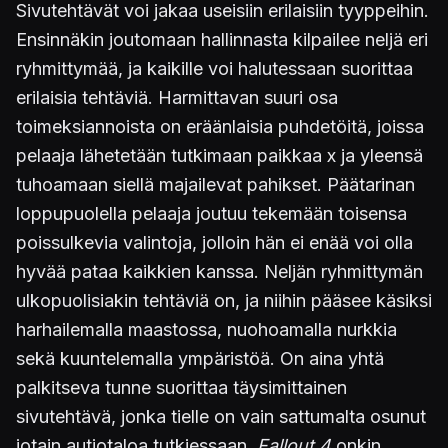
Sivutehtävät voi jakaa useisiin erilaisiin tyyppeihin.
Ensinnäkin joutomaan hallinnasta kilpailee neljä eri
ryhmittymää, ja kaikille voi halutessaan suorittaa
erilaisia tehtäviä. Harmittavan suuri osa
toimeksiannoista on eräänlaisia puhdetöitä, joissa
pelaaja lähetetään tutkimaan paikkaa x ja yleensä
tuhoamaan siellä majailevat pahikset. Päätarinan
loppupuolella pelaaja joutuu tekemään toisensa
poissulkevia valintoja, jolloin hän ei enää voi olla
hyvää pataa kaikkien kanssa. Neljän ryhmittymän
ulkopuolisiakin tehtäviä on, ja niihin pääsee käsiksi
harhailemalla maastossa, nuohoamalla nurkkia
sekä kuuntelemalla ympäristöä. On aina yhtä
palkitseva tunne suorittaa täysimittainen
sivutehtävä, jonka tielle on vain sattumalta osunut
jotain autiotaloa tutkiessaan.
Fallout 4
onkin