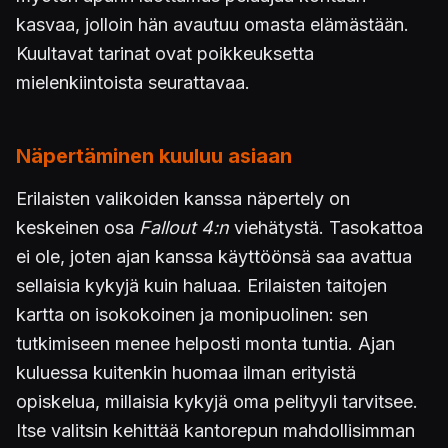
kasvaa, jolloin hän avautuu omasta elämästään.
Kuultavat tarinat ovat poikkeuksetta
mielenkiintoista seurattavaa.
Näpertäminen kuuluu asiaan
Erilaisten valikoiden kanssa näpertely on
keskeinen osa
Fallout 4:n
viehätystä. Tasokattoa
ei ole, joten ajan kanssa käyttöönsä saa avattua
sellaisia kykyjä kuin haluaa. Erilaisten taitojen
kartta on isokokoinen ja monipuolinen: sen
tutkimiseen menee helposti monta tuntia. Ajan
kuluessa kuitenkin huomaa ilman erityistä
opiskelua, millaisia kykyjä oma pelityyli tarvitsee.
Itse valitsin kehittää kantorepun mahdollisimman