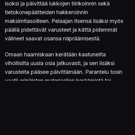
isoksi ja päivittää lukkojen tiirikoinnin sekä
tietokonepäätteiden hakkeroinnin
maksimitasoilleen. Pelaajan itsensä lisäksi myös
päällä pidettävät varusteet ja kättä pidemmät
välineet saavat osansa näpräämisestä.
Omaan haarniskaan kerätään kaatuneilta
vihollisilta uusia osia jatkuvasti, ja sen lisäksi
varusteita pääsee päivittämään. Parantelu tosin
vaatii erinäisten materiaalien keräämistä tai
ostamista, samoin kuin kyseisen taidon avaamista
kokemuspistepuusta. Aseita tuunaillaan niitäkin
runsaasti. Tussareiden päivittäminen
moninkertaistaa niiden tuhovoiman, joten
rakkaiden morsianten paranteluun on syytä
käyttää runsaasti aikaa ja vaivaa.