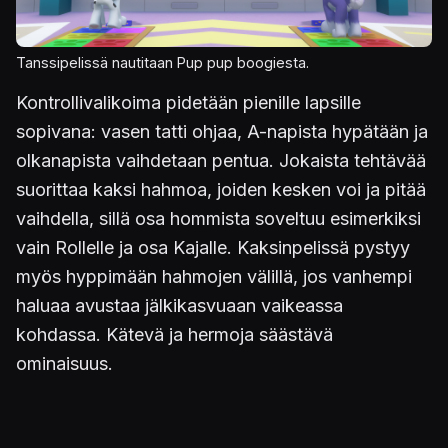
Tanssipelissä nautitaan Pup pup boogiesta.
Kontrollivalikoima pidetään pienille lapsille
sopivana: vasen tatti ohjaa, A-napista hypätään ja
olkanapista vaihdetaan pentua. Jokaista tehtävää
suorittaa kaksi hahmoa, joiden kesken voi ja pitää
vaihdella, sillä osa hommista soveltuu esimerkiksi
vain Rollelle ja osa Kajalle. Kaksinpelissä pystyy
myös hyppimään hahmojen välillä, jos vanhempi
haluaa avustaa jälkikasvuaan vaikeassa
kohdassa. Kätevä ja hermoja säästävä
ominaisuus.
Yhteisvoimin tarina eteneekin parhaiten, mitä nyt
kamera temppuilee ikävästi tilanteissa, joissa