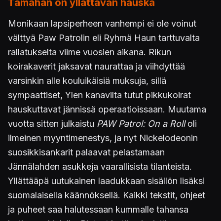
Tämähän on yllättävän hauska
Monikaan lapsiperheen vanhempi ei ole voinut
välttyä Paw Patrolin eli Ryhmä Haun tarttuvalta
rallatukselta viime vuosien aikana. Rikun
koirakaverit jaksavat naurattaa ja viihdyttää
varsinkin alle kouluikäisiä muksuja, sillä
sympaattiset, Ylen kanavilta tutut pikkukoirat
hauskuttavat jännissä operaatioissaan. Muutama
vuotta sitten julkaistu
PAW Patrol: On a Roll
oli
ilmeinen myyntimenestys, ja nyt Nickelodeonin
suosikkisankarit palaavat pelastamaan
Jännälahden asukkeja vaarallisista tilanteista.
Yllättääpä uutukainen laadukkaan sisällön lisäksi
suomalaisella käännöksellä. Kaikki tekstit, ohjeet
ja puheet saa halutessaan kummalle tahansa