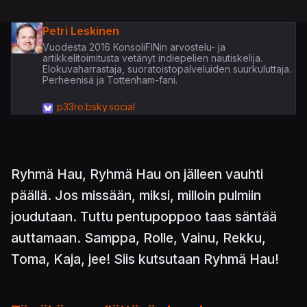
Petri Leskinen
Vuodesta 2016 KonsoliFINin arvostelu- ja
artikkelitoimitusta vetänyt indiepelien nautiskelija.
Elokuvaharrastaja, suoratoistopalveluiden suurkuluttaja.
Perheenisä ja Tottenham-fani.
p33ro.bsky.social
Ryhmä Hau, Ryhmä Hau on jälleen vauhti
päällä. Jos missään, miksi, milloin pulmiin
joudutaan. Tuttu pentupoppoo taas säntää
auttamaan. Samppa, Rolle, Vainu, Rekku,
Toma, Kaja, jee! Siis kutsutaan Ryhmä Hau!