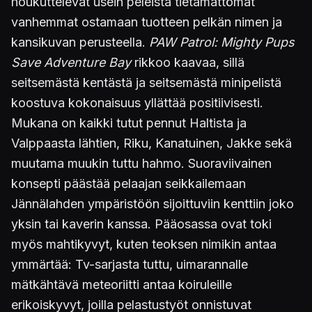
houkuttelevat usein peleistä tietämättömät
vanhemmat ostamaan tuotteen pelkän nimen ja
kansikuvan perusteella.
PAW Patrol: Mighty Pups
Save Adventure Bay
rikkoo kaavaa, sillä
seitsemästä kentästä ja seitsemästä minipelistä
koostuva kokonaisuus yllättää positiivisesti.
Mukana on kaikki tutut pennut Haltista ja
Valppaasta lähtien, Riku, Kanatuinen, Jakke sekä
muutama muukin tuttu hahmo. Suoraviivainen
konsepti päästää pelaajan seikkailemaan
Jännälahden ympäristöön sijoittuviin kenttiin joko
yksin tai kaverin kanssa. Pääosassa ovat toki
myös mahtikyvyt, kuten teoksen nimikin antaa
ymmärtää: Tv-sarjasta tuttu, uimarannalle
mätkähtävä meteoriitti antaa koiruleille
erikoiskyvyt, joilla pelastustyöt onnistuvat