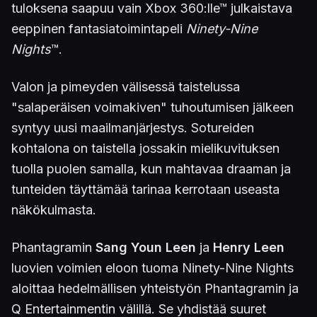
tuloksena saapuu vain Xbox 360:lle™ julkaistava
eeppinen fantasiatoimintapeli
Ninety-Nine
Nights
™.
Valon ja pimeyden välisessä taistelussa
"salaperäisen voimakiven" tuhoutumisen jälkeen
syntyy uusi maailmanjärjestys. Sotureiden
kohtalona on taistella jossakin mielikuvituksen
tuolla puolen samalla, kun mahtavaa draaman ja
tunteiden täyttämää tarinaa kerrotaan useasta
näkökulmasta.
Phantagramin
Sang Youn Leen
ja
Henry Leen
luovien voimien eloon tuoma Ninety-Nine Nights
aloittaa hedelmällisen yhteistyön Phantagramin ja
Q Entertainmentin välillä. Se yhdistää suuret