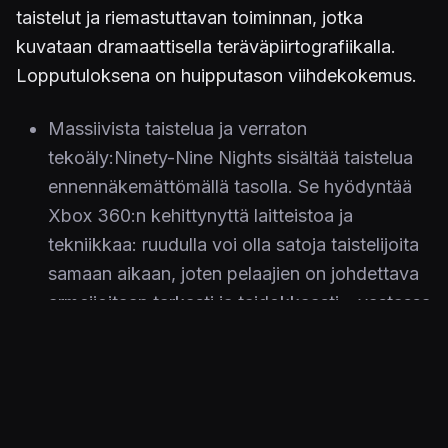
taistelut ja riemastuttavan toiminnan, jotka
kuvataan dramaattisella teräväpiirtografiikalla.
Lopputuloksena on huipputason viihdekokemus.
Massiivista taistelua ja verraton
tekoäly:Ninety-Nine Nights sisältää taistelua
ennennäkemättömällä tasolla. Se hyödyntää
Xbox 360:n kehittynyttä laitteistoa ja
tekniikkaa: ruudulla voi olla satoja taistelijoita
samaan aikaan, joten pelaajien on johdettava
armeijoitaan tarkasti ja taidokkaasti – vastassa
ovat jatkuvasti oppivat
virtuaalivastustajat.Jokainen ruudulla näkyvä
hahmo on uhka, sillä vastustajat reagoivat ja
hyökkäävät oma-aloitteisesti ja koettelevat
parhaidenkin pelaajien taitoja ja kestävyyttä.