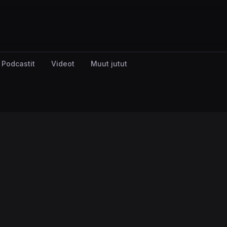
Podcastit
Videot
Muut jutut