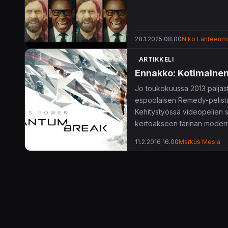
28.1.2025 08.00
Niko Lähteenm
ARTIKKELI
Ennakko: Kotimainen
Jo toukokuussa 2013 paljas
espoolaisen Remedy-pelistu
Kehitystyössä videopelien se
kertoakseen tarinan modernil
11.2.2016 16.00
Markus Mesiä