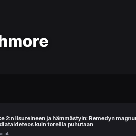
hmore
ke 2:n lisureineen ja hämmästyin: Remedyn magnum o
iataideteos kuin toreilla puhutaan
amat.