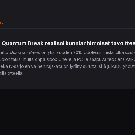
äki
 Quantum Break realisoi kunnianhimoiset tavoitte
tettu
Quantum Break
on yksi vuoden 2016 odotetuimmista julkaisuista. S
dion takia, mutta onpa Xbox Onelle ja PC:lle saapuva teos ensivaik
kä tv-sarjojen välinen raja-aita on jyrätty surutta, sillä julkaisu yhd
la otteella.