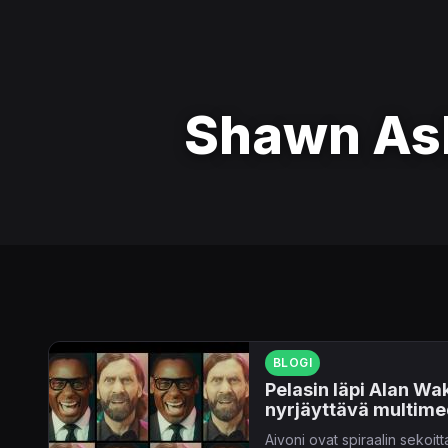
Shawn As
BLOGI
Pelasin läpi Alan Wa
nyrjäyttävä multimed
Aivoni ovat spiraalin sekoitt