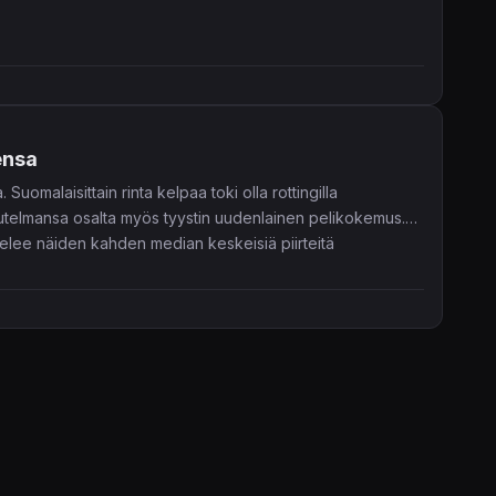
ensa
uomalaisittain rinta kelpaa toki olla rottingilla
utelmansa osalta myös tyystin uudenlainen pelikokemus.
istelee näiden kahden median keskeisiä piirteitä