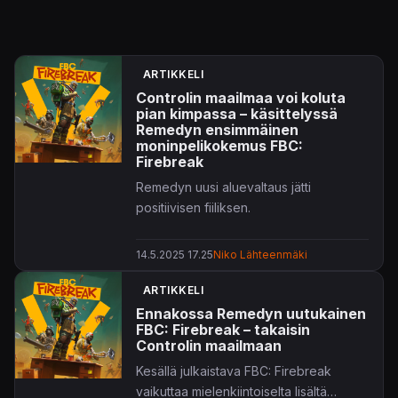
ARTIKKELI
Controlin maailmaa voi koluta
pian kimpassa – käsittelyssä
Remedyn ensimmäinen
moninpelikokemus FBC:
Firebreak
Remedyn uusi aluevaltaus jätti
positiivisen fiiliksen.
14.5.2025 17.25
Niko Lähteenmäki
ARTIKKELI
Ennakossa Remedyn uutukainen
FBC: Firebreak – takaisin
Controlin maailmaan
Kesällä julkaistava FBC: Firebreak
vaikuttaa mielenkiintoiselta lisältä