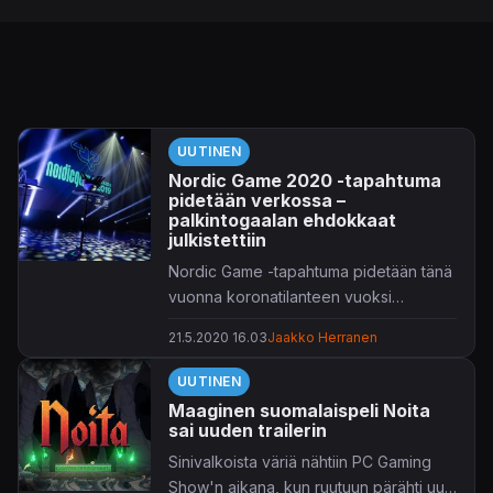
UUTINEN
Nordic Game 2020 -tapahtuma
pidetään verkossa –
palkintogaalan ehdokkaat
julkistettiin
Nordic Game -tapahtuma pidetään tänä
vuonna koronatilanteen vuoksi
kokonaan verkossa.
21.5.2020 16.03
Jaakko Herranen
UUTINEN
Maaginen suomalaispeli Noita
sai uuden trailerin
Sinivalkoista väriä nähtiin PC Gaming
Show'n aikana, kun ruutuun pärähti uusi