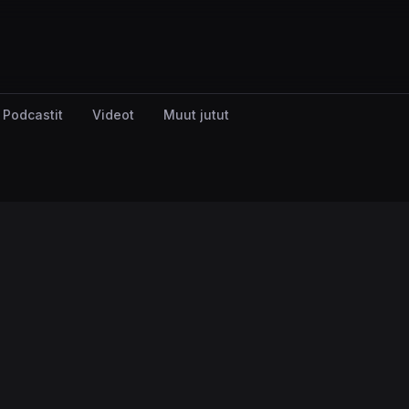
Podcastit
Videot
Muut jutut