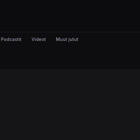
Podcastit
Videot
Muut jutut