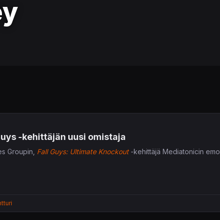
ey
uys -kehittäjän uusi omistaja
es Groupin,
Fall Guys: Ultimate Knockout
-kehittäjä Mediatonicin emo
tturi