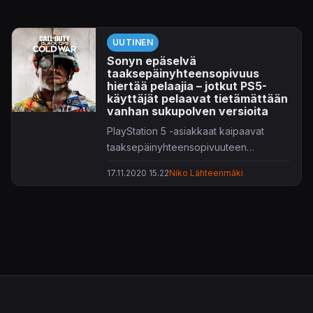
UUTINEN
Sonyn epäselvä
taaksepäinyhteensopivuus
hiertää pelaajia – jotkut PS5-
käyttäjät pelaavat tietämättään
vanhan sukupolven versioita
PlayStation 5 -asiakkaat kaipaavat
taaksepäinyhteensopivuuteen
selkeyttä.
17.11.2020 15.22
Niko Lähteenmäki