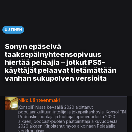
UUTINEN
Sonyn epäselvä
taaksepäinyhteensopivuus
hiertää pelaajia – jotkut PS5-
käyttäjät pelaavat tietämättään
vanhan sukupolven versioita
Niko Lähteenmäki
KonsoliFINissä keväällä 2020 aloittanut
populaarikulttuuri-intoilija ja jokapaikanhöylä. KonsoliFIN
Podcastin juontaja ja tuottaja loppuvuodesta 2020
alkaen, podcast-puolen päätoimittaja alkuvuodesta
2026 alkaen. Kirjoittanut myös aikoinaan Pelaajalle
verkkouutisia.