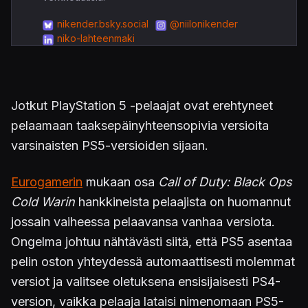
nikender.bsky.social
@niilonikender
niko-lahteenmaki
Jotkut PlayStation 5 -pelaajat ovat erehtyneet
pelaamaan taaksepäinyhteensopivia versioita
varsinaisten PS5-versioiden sijaan.
Eurogamerin
mukaan osa
Call of Duty: Black Ops
Cold Warin
hankkineista pelaajista on huomannut
jossain vaiheessa pelaavansa vanhaa versiota.
Ongelma johtuu nähtävästi siitä, että PS5 asentaa
pelin oston yhteydessä automaattisesti molemmat
versiot ja valitsee oletuksena ensisijaisesti PS4-
version, vaikka pelaaja lataisi nimenomaan PS5-