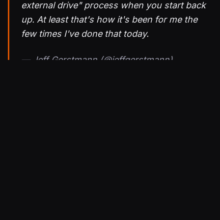
external drive" process when you start back
up. At least that's how it's been for me the
few times I've done that today.
— Jeff Gerstmann (@jeffgerstmann)
November 11, 2020
Ongelmaa ei helpota se, että konsolin
päävalikossa näkyy vain yksi ikoni, joten
versiomaininta saattaa jäädä huomaamatta senkin
takia. Pelikirjastoon mentäessä versio on
nähtävillä selkeämmin, joten asian korjaava
päivitys tullee konsolille jossain vaiheessa.
Julkaistu 17.11.2020 15.22