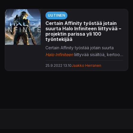
UUTINEN
Certain Affinity työstää jotain
suurta Halo Infiniteen liittyvää –
projektin parissa yli 100
työntekijää
Certain Affinity työstää jotain suurta
Halo Infiniteen
liittyvää sisältöä, kertoo
firman toimitusjohtaja
Max Hoberman
.
25.9.2022 13.10
Jaakko Herranen