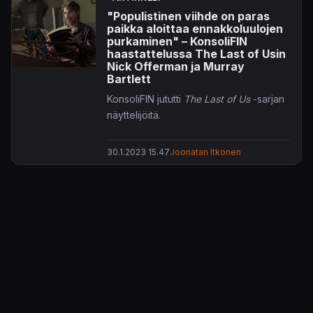
Knives Out Mysterystä
tuttu
Cailee
"Populistinen viihde on paras
Spaeny
(
IMDB
) – kuten viime vuonna jo
paikka aloittaa ennakkoluulojen
huhuiltiinkin. Spaeny on muuten tuttu
purkaminen" – KonsoliFIN
myös ohjaajana toimivan
Alex
haastattelussa The Last of Usin
Nick Offerman ja Murray
Garlandin
kehuja keränneestä
Civil
Bartlett
Warista
, nuoren Jessie-valokuvaajan
KonsoliFIN jututti
The Last of Us
-sarjan
roolista.
näyttelijöitä.
30.1.2023 15.47
Joonatan Itkonen