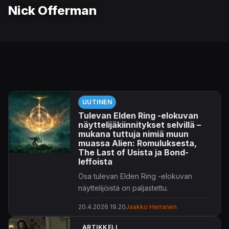
Nick Offerman
UUTINEN
Tulevan Elden Ring -elokuvan
näyttelijäkiinnitykset selvillä –
mukana tuttuja nimiä muun
muassa Alien: Romuluksesta,
The Last of Usista ja Bond-
leffoista
Osa tulevan Elden Ring -elokuvan
näyttelijöistä on paljastettu.
20.4.2026 19.20
Jaakko Herranen
Keskeisessä roolissa nähdään
Alien:
Romuluksesta
ja
Wake Up Dead Man: A
ARTIKKELI