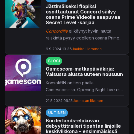
Jättimäiseksi flopiksi
osoittautunut Concord säilyy
osana Prime Videolle saapuvaa
Secret Level -sarjaa
Concordille
ei käynyt hyvin, mutta
räiskintä pysyy edelleen osana Prime
Videon
Secret Level
-sarjaa.
6.9.2024 13.36
Jaakko Herranen
BLOGI
Gamescom-matkapäiväkirja:
Vaisusta alusta uuteen nousuun
KonsoliFIN on tien päällä
Gamescomissa. Opening Night Live ei
ihan vakuuttanut, mutta eiköhän tästä
21.8.2024 09.13
Joonatan Itkonen
paranneta.
UUTINEN
Borderlands-elokuvan
debyyttitraileri tipahtaa linjoille
keskiviikkona – ensimmäisissä