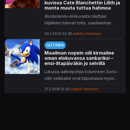
kuvissa Cate Blanchettin Lilith ja
monta muuta tuttua hahmoa
Borderlands
-elokuvasta näyttäisi
hiljalleen tulevan totta, saadaanhan
rainasta huomenna jo ensimmäinen
20.2.2024 23.39
Jaakko Herranen
traileri.
UUTINEN
Borderlands
-pelisarjan leffasovitus
Maailman nopein siili kirmailee
julkistettiin liki kymmenen vuotta
oman elokuvansa sankariksi –
takaperin, mutta valmista ei vain ole
ensi-iltapäiväkin jo selvillä
tullut sitten millään. Vuonna 2020
Lukuisia aallonpohjia kolunneen Sonic-
projektin ohjaajaksi kiinnitetty
Eli Roth
siilin seikkailut ovat taipumassa myös
hääräili mukana lähes loppuun saakka,
elokuvamuottiin. Nyt projektille on
joskin uusintakuvauksia työstettiin
21.2.2018 12.00
Jaakko Herranen
lätkäisty ensi-iltapäivä: marraskuun 15.
ilmeisesti jossain vaiheessa vielä
vuonna 2019.
Deadpool
UUTINEN
-ohjaaja
Tim Millerin
vetämänä.
Deadpool-filmin ohjannut Tim
Miller ottaa seuraavaksi työn
alle elokuvan Sonic-siilistä
Yhden elokuvan menetys on toisen