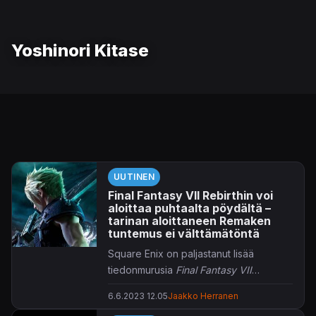
Yoshinori Kitase
UUTINEN
Final Fantasy VII Rebirthin voi
aloittaa puhtaalta pöydältä –
tarinan aloittaneen Remaken
tuntemus ei välttämätöntä
Square Enix on paljastanut lisää
tiedonmurusia
Final Fantasy VII
Remaken
jatko-osa
Rebirthin
tiimoilta.
6.6.2023 12.05
Jaakko Herranen