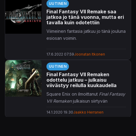
UUTINEN
Final Fantasy VII Remake saa
jatkoa jo tänä vuonna, mutta eri
tavalla kuin odotettiin
Viimeinen fantasia jatkuu jo tänä jouluna
esiosan voimin.
17.6.2022 07.59
Joonatan Itkonen
UUTINEN
Final Fantasy VII Remaken
odottelu jatkuu – julkaisu
viivästyy reilulla kuukaudella
Square Enix on ilmoittanut
Final Fantasy
VII Remaken
julkaisun siirtyvän
maaliskuun alkupäiviltä huhtikuulle.
14.1.2020 19.30
Jaakko Herranen
Kehittäjätiimin
tiedotteessa
ei lähdetä
erittelemään syitä kuukauden
viivästykselle, mutta tuottaja
Yoshinori