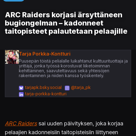
ARC Raiders korjasi ärsyttäneen
bugiongelman – kadonneet
taitopisteet palautetaan pelaajille
Tarja Porkka-Kontturi
Puusepän töistä pelialalle luikahtanut kulttuurituottaja ja
yrittäjä, jonka työssä korostuvat liiketoiminnan
kehittäminen, saavutettavuus sekä yhteisöjen
rakentaminen ja niiden kanssa työskentely.
tarjapk.bsky.social
@tarja_pk
tarja-porkka-kontturi
ARC Raiders
sai uuden päivityksen, joka korjaa
pelaajien kadonneisiin taitopisteisiin liittyneen