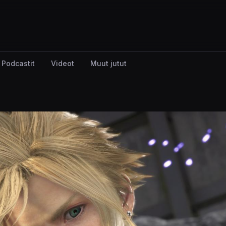
Podcastit
Videot
Muut jutut