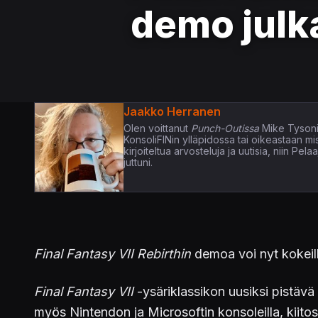
demo julka
Jaakko Herranen
Olen voittanut
Punch-Outissa
Mike Tysoni
KonsoliFINin ylläpidossa tai oikeastaan m
kirjoiteltua arvosteluja ja uutisia, niin P
juttuni.
Final Fantasy VII Rebirthin
demoa voi nyt kokeilla
Final Fantasy VII
-ysäriklassikon uusiksi pistävä t
myös Nintendon ja Microsoftin konsoleilla, kiitos