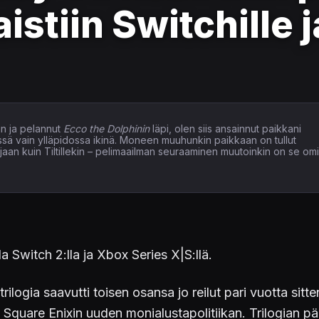
istiin Switchille j
n ja pelannut
Ecco the Dolphinin
läpi, olen siis ansainnut paikkani
issä vain ylläpidossa ikinä. Moneen muuhunkin paikkaan on tullut
elaajaan kuin Tiltillekin – pelimaailman seuraaminen muutoinkin on se om
 Switch 2:lla ja Xbox Series X|S:llä.
rilogia saavutti toisen osansa jo reilut pari vuotta sitt
 Square Enixin uuden monialustapolitiikan. Trilogian pä