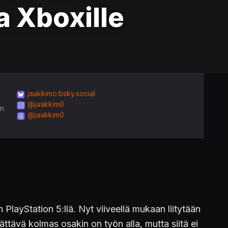
a Xboxille
jaakkimo.bsky.social
@jaakkim0
in
@jaakkim0
en PlayStation 5:llä. Nyt viiveellä mukaan liitytään
ättävä kolmas osakin on työn alla, mutta siitä ei