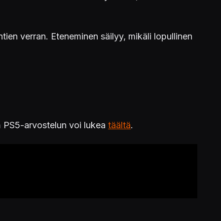
ien verran. Eteneminen säilyy, mikäli lopullinen
n
PS5-arvostelun voi lukea
täältä
.