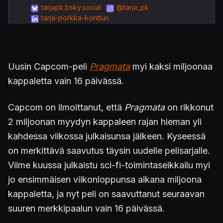
tarjapk.bsky.social
@tarja_pk
tarja-porkka-kontturi
Uusin Capcom-peli
Pragmata
myi kaksi miljoonaa
kappaletta vain 16 päivässä.
Capcom on ilmoittanut, että
Pragmata
on rikkonut
2 miljoonan myydyn kappaleen rajan hieman yli
kahdessa viikossa julkaisunsa jälkeen. Kyseessä
on merkittävä saavutus täysin uudelle pelisarjalle.
Viime kuussa julkaistu sci-fi-toimintaseikkailu myi
jo ensimmäisen viikonloppunsa aikana miljoona
kappaletta, ja nyt peli on saavuttanut seuraavan
suuren merkkipaalun vain 16 päivässä.