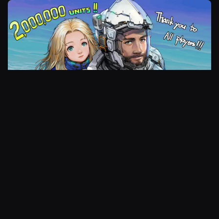
Kuva
Lisää aiheesta:
Yllättävän perinteinen ja odottamattoman
loistava matka epätodennäköisten ystävien
kesken