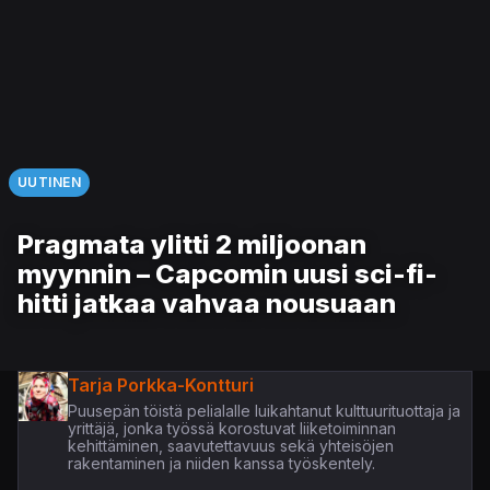
UUTINEN
Pragmata ylitti 2 miljoonan
myynnin – Capcomin uusi sci-fi-
hitti jatkaa vahvaa nousuaan
Tarja Porkka-Kontturi
Puusepän töistä pelialalle luikahtanut kulttuurituottaja ja
yrittäjä, jonka työssä korostuvat liiketoiminnan
kehittäminen, saavutettavuus sekä yhteisöjen
rakentaminen ja niiden kanssa työskentely.