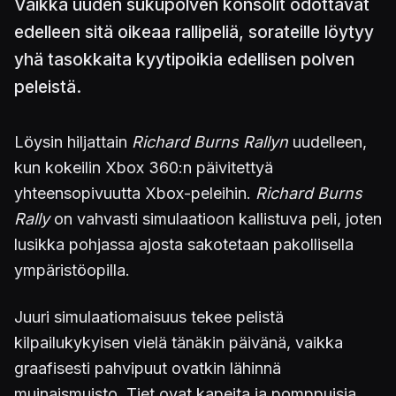
Vaikka uuden sukupolven konsolit odottavat
edelleen sitä oikeaa rallipeliä, sorateille löytyy
yhä tasokkaita kyytipoikia edellisen polven
peleistä.
Löysin hiljattain
Richard Burns Rallyn
uudelleen,
kun kokeilin Xbox 360:n päivitettyä
yhteensopivuutta Xbox-peleihin.
Richard Burns
Rally
on vahvasti simulaatioon kallistuva peli, joten
lusikka pohjassa ajosta sakotetaan pakollisella
ympäristöopilla.
Juuri simulaatiomaisuus tekee pelistä
kilpailukykyisen vielä tänäkin päivänä, vaikka
graafisesti pahvipuut ovatkin lähinnä
muinaismuisto. Tiet ovat kapeita ja pomppuisia,