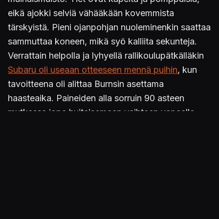
eikä ajokki selviä vähääkään kovemmista
tärskyistä. Pieni ojanpohjan nuoleminenkin saattaa
sammuttaa koneen, mikä syö kalliita sekunteja.
Verrattain helpolla ja lyhyellä rallikoulupätkälläkin
Subaru oli useaan otteeseen mennä puihin
, kun
tavoitteena oli alittaa Burnsin asettama
haasteaika. Paineiden alla sorruin 90 asteen
mutkassa jopa huitaisemaan vaihteen vapaalle.
Joka tapauksessa hauskaa piteli, eikä vähiten
onnistumisesta seuranneen palkitsevuudentunteen
ansiosta. Ja ei kun yrittämään uudelleen! :)