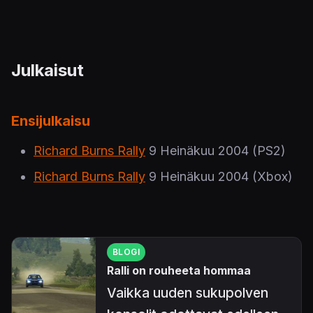
Julkaisut
Ensijulkaisu
Richard Burns Rally
9 Heinäkuu 2004
(PS2)
Richard Burns Rally
9 Heinäkuu 2004
(Xbox)
BLOGI
Ralli on rouheeta hommaa
Vaikka uuden sukupolven