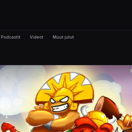
Podcastit
Videot
Muut jutut