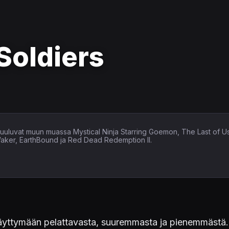
Soldiers
in kuuluvat muun muassa Mystical Ninja Starring Goemon, The Last of U
Waker, EarthBound ja Red Dead Redemption II.
 täyttymään pelattavasta, suuremmasta ja pienemmästä