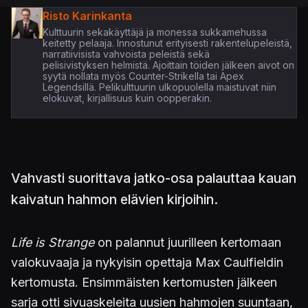
Risto Karinkanta
Kulttuurin sekakäyttäjä ja monessa sukkamehussa
keitetty pelaaja. Innostunut erityisesti rakentelupeleistä,
narratiivisista vahvoista peleistä sekä
pelisivistyksen helmistä. Ajoittain töiden jälkeen aivot on
syytä nollata myös Counter-Strikella tai Apex
Legendsillä. Pelikulttuurin ulkopuolella maistuvat niin
elokuvat, kirjallisuus kuin oopperakin.
Vahvasti suorittava jatko-osa palauttaa kauan
kaivatun hahmon elävien kirjoihin.
Life is Strange
on palannut juurilleen kertomaan
valokuvaaja ja nykyisin opettaja Max Caulfieldin
kertomusta. Ensimmäisten kertomusten jälkeen
sarja otti sivuaskeleita uusien hahmojen suuntaan,