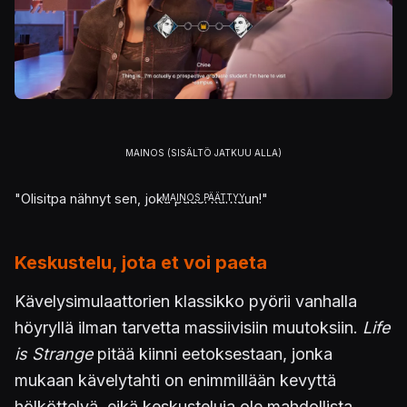
"Olisitpa nähnyt sen, joka pääsi karkuun!"
Keskustelu, jota et voi paeta
Kävelysimulaattorien klassikko pyörii vanhalla
höyryllä ilman tarvetta massiivisiin muutoksiin.
Life
is Strange
pitää kiinni eetoksestaan, jonka
mukaan kävelytahti on enimmillään kevyttä
hölköttelyä, eikä keskusteluja ole mahdollista