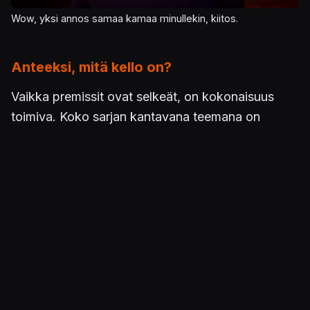
Wow, yksi annos samaa kamaa minullekin, kiitos.
Anteeksi, mitä kello on?
Vaikka premissit ovat selkeät, on kokonaisuus
toimiva. Koko sarjan kantavana teemana on
päähenkilö Maxin maagiset voimat, joilla hän
taivuttaa aikaa ja avaruutta. Ensimmäisessä
osassa hänen kykynsä oli kelata aikaa taaksepäin
kuitenkin niin, että hän voi säilyttää muistonsa.
Double Exposuressa
tämä taito unohtui, mutta
korvaantui kyvyllä haarauttaa aikaa kahdelle
erilliselle aikajanalle.
Nyt, syystä tai toisesta, alkuperäinen