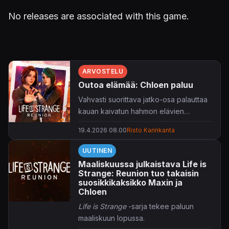
No releases are associated with this game.
ARVOSTELU
Outoa elämää: Chloen paluu
Vahvasti suorittava jatko-osa palauttaa
kauan kaivatun hahmon elävien
kirjoihin.
19.4.2026 08.00
Risto Karinkanta
UUTINEN
Maaliskuussa julkaistava Life is
Strange: Reunion tuo takaisin
suosikkikaksikko Maxin ja
Chloen
Life is Strange
-sarja tekee paluun
maaliskuun lopussa.